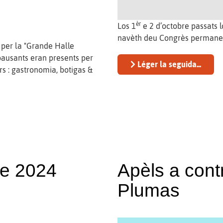
èr
Los 1
e 2 d’octobre passats 
navèth deu Congrès permanen
per la "Grande Halle
ausants eran presents per
Léger la seguida...
rs : gastronomia, botigas &
bre 2024
Apèls a contr
Plumas