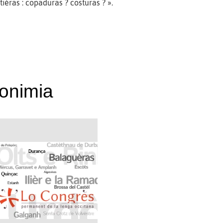
tièras : copaduras ? costuras ? ».
ponimia