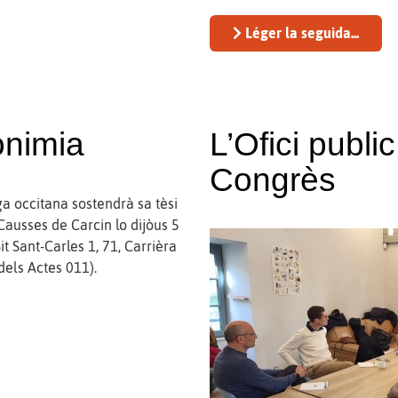
Léger la seguida...
onimia
L’Ofici publi
Congrès
a occitana sostendrà sa tèsi
Causses de Carcin lo dijòus 5
t Sant-Carles 1, 71, Carrièra
dels Actes 011).