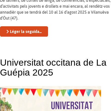
De talhièrs, de corses de lenga, de conferéncias, d’espectacles,
d’activitats pels jovents e drollets e mai encara, al rendètz-vos
annadièr que se tendrà del 10 al 16 d’agost 2025 a Vilanuèva
d’Òut (47).
Léger la seguida...
Universitat occitana de La
Guépia 2025