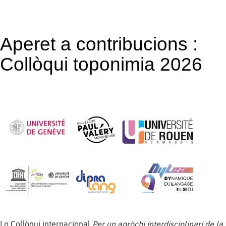
Aperet a contribucions :
Collòqui toponimia 2026
Lo Collòqui internacional
Per un apròchi interdisciplinari de la