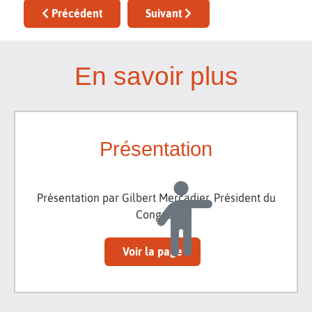
Article précédent : Huit siècles de littérature occitan
Article suivant : Appel à communi
Précédent
Suivant
En savoir plus
Présentation
Présentation par Gilbert Mercadier, Président du
Congrès
Voir la page