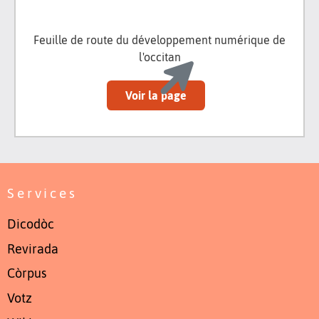
Feuille de route du développement numérique de
l'occitan
Voir la page
Services
Dicodòc
Revirada
Còrpus
Votz