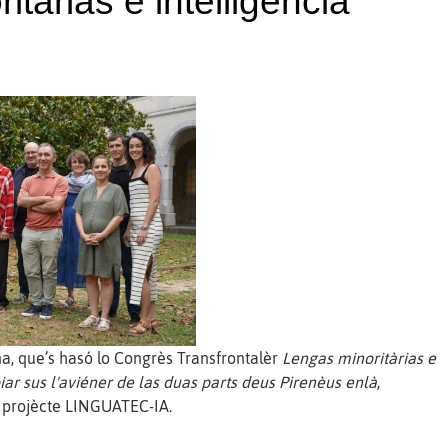
tàrias e intelligéncia
na, que’s hasó lo Congrès Transfrontalèr
Lengas minoritàrias e
spiar sus l'aviéner de las duas parts deus Pirenèus enlà
,
u projècte LINGUATEC-IA.