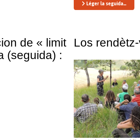
Léger la seguida...
on de « limit
Los rendètz-
a (seguida) :