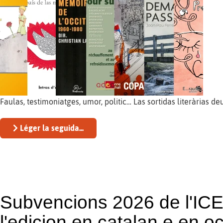
Faulas, testimoniatges, umor, politic… Las sortidas literàrias d
Léger la seguida...
Subvencions 2026 de l'IC
l'edicion en catalan e en o