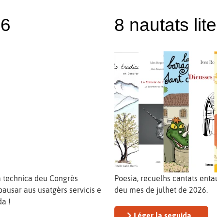
26
8 nautats lit
a technica deu Congrès
Poesia, recuelhs cantats entau
ausar aus usatgèrs servicis e
deu mes de julhet de 2026.
da !
Léger la seguida...