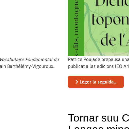
Vocabulaire Fondamental du
Patrice Poujade prepausa una
Alain Barthélémy-Vigouroux.
publicat a las edicions IEO Ari
Léger la seguida...
Tornar suu C