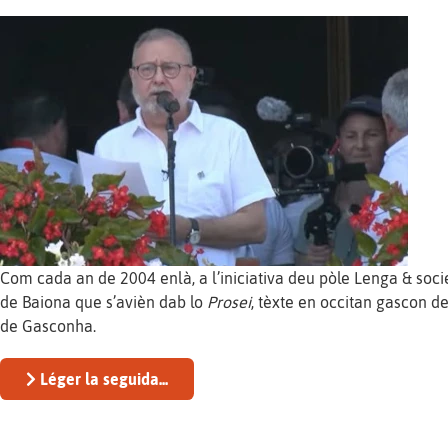
Com cada an de 2004 enlà, a l’iniciativa deu pòle Lenga & soci
de Baiona que s’avièn dab lo
Prosei
, tèxte en occitan gascon d
de Gasconha.
Léger la seguida...