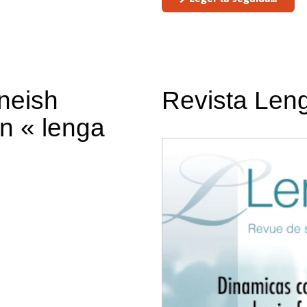
neish
Revista Len
on « lenga