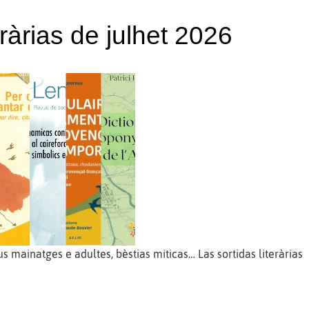
eràrias de julhet 2026
s mainatges e adultes, bèstias miticas… Las sortidas literàrias