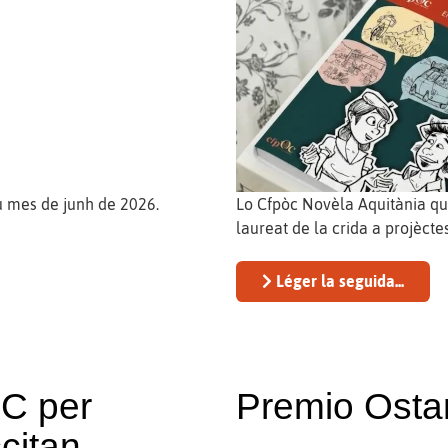
eu mes de junh de 2026.
Lo Cfpòc Novèla Aquitània qu
laureat de la crida a projèct
Léger la seguida...
EC per
Premio Osta
ccitan