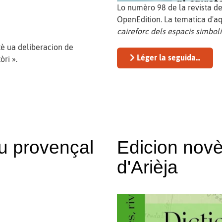
Lo numèro 98 de la revista de
OpenEdition. La tematica d'
caireforc dels espacis simboli
tè ua deliberacion de
Léger la seguida...
òri ».
u provençal
Edicion novè
d'Arièja