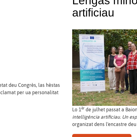
Lengas minori
artificiau
etat deu Congrès, las hèstas
eclamat per ua personalitat
èr
Lo 1
de julhet passat a Baio
intelligéncia artificiau. Un e
organizat dens l'encastre de