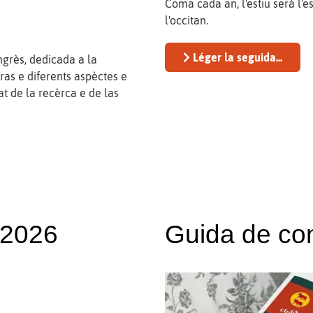
Coma cada an, l'estiu serà l'e
l'occitan.
Léger la seguida...
ngrès, dedicada a la
ras e diferents aspèctes e
at de la recèrca e de las
h 2026
Guida de con