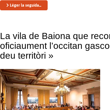
Léger la seguida...
La vila de Baiona que reco
oficiaument l’occitan gasc
deu territòri »