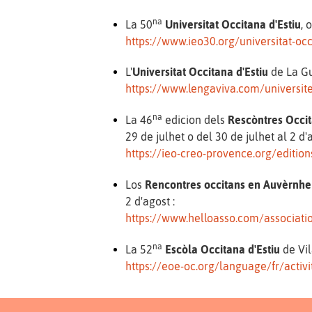
na
La 50
Universitat Occitana d'Estiu
, 
https://www.ieo30.org/universitat-occ
L'
Universitat Occitana d'Estiu
de La Gu
https://www.lengaviva.com/universit
na
La 46
edicion dels
Rescòntres Occi
29 de julhet o del 30 de julhet al 2 d
https://ieo-creo-provence.org/edition
Los
Rencontres occitans en Auvèrnhe
2 d'agost :
https://www.helloasso.com/associat
na
La 52
Escòla Occitana d'Estiu
de Vil
https://eoe-oc.org/language/fr/activi