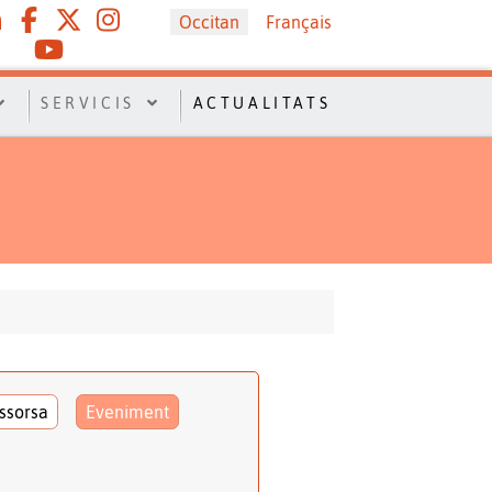
Sélectionnez votre langue
Occitan
Français
SERVICIS
ACTUALITATS
ssorsa
Eveniment