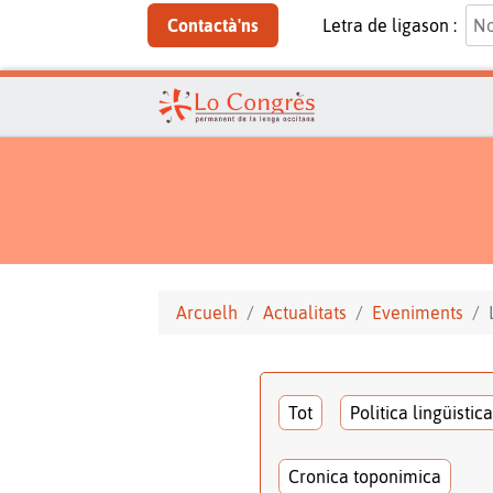
Contactà'ns
Letra de ligason :
Arcuelh
Actualitats
Eveniments
Tot
Politica lingüistica
Cronica toponimica