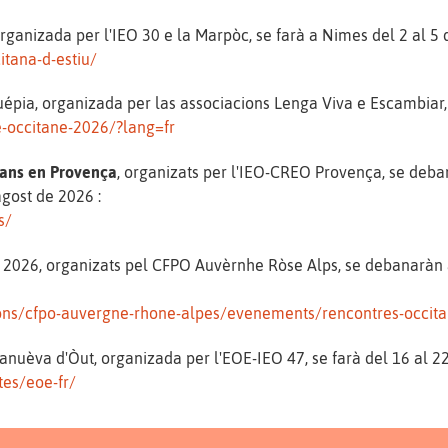
organizada per l'IEO 30 e la Marpòc, se farà a Nimes del 2 al 5 
itana-d-estiu/
épia, organizada per las associacions Lenga Viva e Escambiar, 
e-occitane-2026/?lang=fr
tans en Provença
, organizats per l'IEO-CREO Provença, se deban
'agost de 2026 :
s/
2026, organizats pel CFPO Auvèrnhe Ròse Alps, se debanaràn a
ions/cfpo-auvergne-rhone-alpes/evenements/rencontres-occit
anuèva d'Òut, organizada per l'EOE-IEO 47, se farà del 16 al 2
tes/eoe-fr/