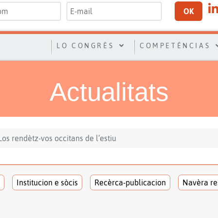
OK
LO CONGRÈS
COMPETÉNCIAS
Actualitats
Los rendètz-vos occitans de l’estiu
Institucion e sòcis
Recèrca-publicacion
Navèra re