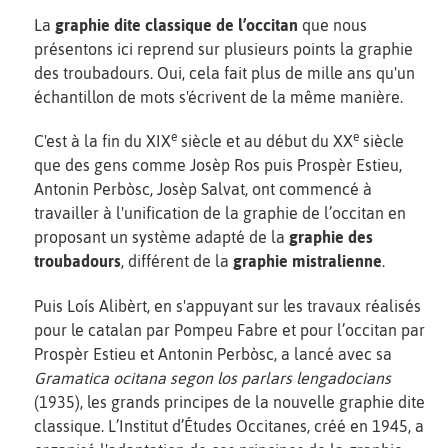
La
graphie dite classique de l’occitan
que nous
présentons ici reprend sur plusieurs points la graphie
des troubadours. Oui, cela fait plus de mille ans qu'un
échantillon de mots s'écrivent de la même manière.
e
e
C'est à la fin du XIX
siècle et au début du XX
siècle
que des gens comme Josèp Ros puis Prospèr Estieu,
Antonin Perbòsc, Josèp Salvat, ont commencé à
travailler à l'unification de la graphie de l’occitan en
proposant un système adapté de la
graphie des
troubadours
, différent de la
graphie mistralienne
.
Puis Loís Alibèrt, en s'appuyant sur les travaux réalisés
pour le catalan par Pompeu Fabre et pour l’occitan par
Prospèr Estieu et Antonin Perbòsc, a lancé avec sa
Gramatica ocitana segon los parlars lengadocians
(1935), les grands principes de la nouvelle graphie dite
classique. L’Institut d’Études Occitanes, créé en 1945, a