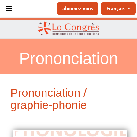
Sélectionnez votre langue
abonnez-vous
Français
Prononciation
Prononciation /
graphie-phonie