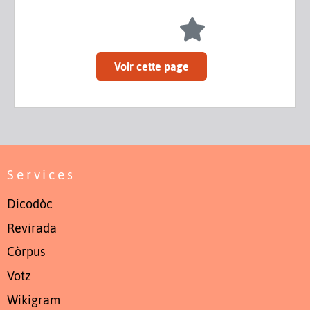
Voir cette page
Services
Dicodòc
Revirada
Còrpus
Votz
Wikigram