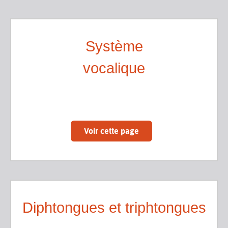
Système
vocalique
Voir cette page
Diphtongues et triphtongues