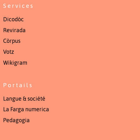
Services
Dicodòc
Revirada
Còrpus
Votz
Wikigram
Portails
Langue & société
La Farga numerica
Pedagogia