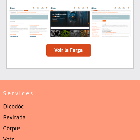
Voir la Farga
Services
Dicodòc
Revirada
Còrpus
Votz