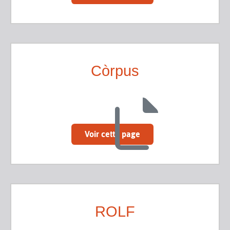
Còrpus
Voir cette page
ROLF