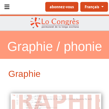
Sélectionnez votre langue
abonnez-vous
Français
Graphie / phonie
Graphie