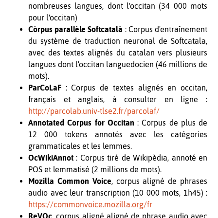
nombreuses langues, dont l'occitan (34 000 mots
pour l'occitan)
Còrpus parallèle
Softcatalà
: Corpus d'entraînement
du système de traduction neuronal de Softcatala,
avec des textes alignés du catalan vers plusieurs
langues dont l'occitan languedocien (46 millions de
mots).
ParCoLaF
: Corpus de textes alignés en occitan,
français et anglais, à consulter en ligne :
http://parcolab.univ-tlse2.fr/parcolaf/
Annotated Corpus for Occitan
: Corpus de plus de
12 000 tokens annotés avec les catégories
grammaticales et les lemmes.
OcWikiAnnot
: Corpus tiré de Wikipèdia, annoté en
POS et lemmatisé (2 millions de mots).
Mozilla Common Voice
, corpus aligné de phrases
audio avec leur transcription (10 000 mots, 1h45) :
https://commonvoice.mozilla.org/fr
ReVOc
, corpus aligné aligné de phrase audio avec