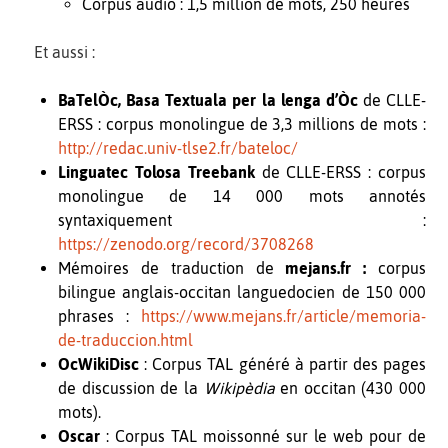
Corpus audio : 1,5 million de mots, 250 heures
Et aussi :
BaTelÒc, Basa Textuala per la lenga d’Òc
de CLLE-
ERSS : corpus monolingue de 3,3 millions de mots :
http://redac.univ-tlse2.fr/bateloc/
Linguatec Tolosa Treebank
de CLLE-ERSS : corpus
monolingue de 14 000 mots annotés
syntaxiquement :
https://zenodo.org/record/3708268
Mémoires de traduction de
mejans.fr :
corpus
bilingue anglais-occitan languedocien de 150 000
phrases
:
https://www.mejans.fr/article/memoria-
de-traduccion.html
OcWikiDisc
: Corpus TAL généré à partir des pages
de discussion de la
Wikipèdia
en occitan (430 000
mots).
Oscar
: Corpus TAL moissonné sur le web pour de