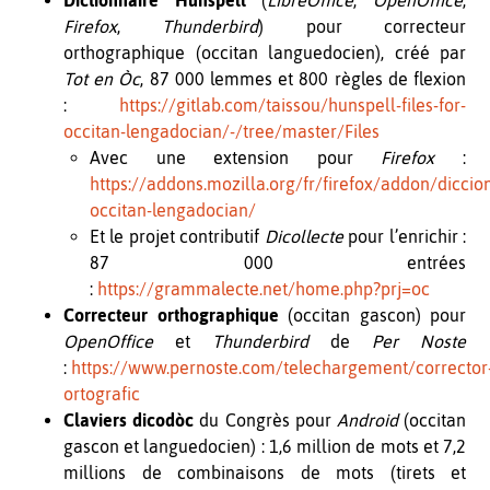
Firefox
,
Thunderbird
) pour correcteur
orthographique (occitan languedocien), créé par
Tot en Òc
, 87 000 lemmes et 800 règles de flexion
:
https://gitlab.com/taissou/hunspell-files-for-
occitan-lengadocian/-/tree/master/Files
Avec une extension pour
Firefox
:
https://addons.mozilla.org/fr/firefox/addon/diccion
occitan-lengadocian/
Et le projet contributif
Dicollecte
pour l’enrichir :
87 000 entrées
:
https://grammalecte.net/home.php?prj=oc
Correcteur orthographique
(occitan gascon) pour
OpenOffice
et
Thunderbird
de
Per Noste
:
https://www.pernoste.com/telechargement/corrector
ortografic
Claviers dicodòc
du Congrès pour
Android
(occitan
gascon et languedocien) : 1,6 million de mots et 7,2
millions de combinaisons de mots (tirets et