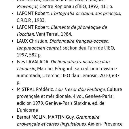
Provençal
, Centre Regionau d’IEO, 1992, 411 p.
LAFONT Robert.
L’ortografia occitana, sos principis
,
C.R.D.P. , 1983.
LAFONT Robert,
Elements de phonétique de
l’occitan
, Vent Terral, 1984.
LAUX Christian.
Dictionnaire français-occitan,
languedocien central
, section deu Tarn de l’IEO,
1997, 582 p.
Ives LAVALADA.
Dictionnaire français-occitan
Limousin
, Marche, Périgord. 3au edicion revista e
aumentada, Uzerche : IEO dau Lemosin, 2010, 637
p.
MISTRAL Frédéric.
Lou Tresor dóu Felibrige
, Culture
provençale et méridionale, 4 vol, Genève-Paris :
edicion 1979, Genève-Paris Slatkine, ed. de
L’unicorne
Bernat MOLIN, MARTIN Guy.
Grammaire
provençale et cartes linguistiques
. Aix-en- Provence