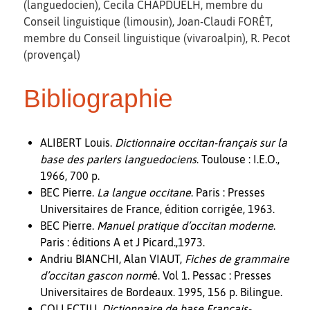
(languedocien), Cecila CHAPDUELH, membre du
Conseil linguistique (limousin), Joan-Claudi FORÊT,
membre du Conseil linguistique (vivaroalpin), R. Pecot
(provençal)
Bibliographie
ALIBERT Louis.
Dictionnaire occitan-français sur la
base des parlers languedociens
. Toulouse : I.E.O.,
1966, 700 p.
BEC Pierre.
La langue occitane
. Paris : Presses
Universitaires de France, édition corrigée, 1963.
BEC Pierre.
Manuel pratique d’occitan moderne
.
Paris : éditions A et J Picard.,1973.
Andriu BIANCHI, Alan VIAUT,
Fiches de grammaire
d’occitan gascon norm
é. Vol 1. Pessac : Presses
Universitaires de Bordeaux. 1995, 156 p. Bilingue.
COLLECTIU,
Dictionnaire de base Français-