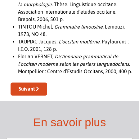
la morphologie
. Thèse. Linguistique occitane.
Association internationale d’etudes occitane,
Brepols, 2006, 501 p.
TINTOU Michel,
Grammaire limousine
, Lemouzi,
1973, NO 48.
TAUPIAC Jacques.
L’occitan modèrne
. Puylaurens :
I.E.O. 2001, 128 p.
Florian VERNET,
Dictionnaire grammatical de
l’occitan moderne selon les parlers languedociens
.
Montpellier : Centre d’Estudis Occitans, 2000, 400 p.
Article suivant : Échantillons de textes
Suivant
En savoir plus