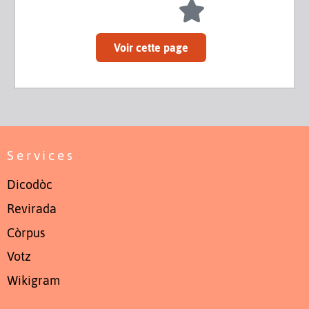
Voir cette page
Services
Dicodòc
Revirada
Còrpus
Votz
Wikigram