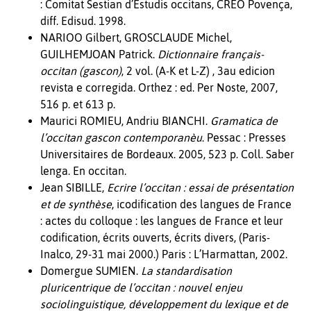
: Comitat Sestian d’Estudis occitans, CREO Povença,
diff. Edisud. 1998.
NARIOO Gilbert, GROSCLAUDE Michel,
GUILHEMJOAN Patrick.
Dictionnaire français-
occitan (gascon)
, 2 vol. (A-K et L-Z) , 3au edicion
revista e corregida. Orthez : ed. Per Noste, 2007,
516 p. et 613 p.
Maurici ROMIEU, Andriu BIANCHI.
Gramatica de
l’occitan gascon contemporanèu
. Pessac : Presses
Universitaires de Bordeaux. 2005, 523 p. Coll. Saber
lenga. En occitan.
Jean SIBILLE,
Ecrire l’occitan : essai de présentation
et de synthèse
, icodification des langues de France
: actes du colloque : les langues de France et leur
codification, écrits ouverts, écrits divers, (Paris-
Inalco, 29-31 mai 2000.) Paris : L’Harmattan, 2002.
Domergue SUMIEN.
La standardisation
pluricentrique de l’occitan : nouvel enjeu
sociolinguistique, développement du lexique et de