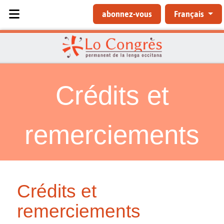
Sélectionnez votre langue
abonnez-vous
Français
Crédits et
remerciements
Crédits et
remerciements