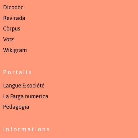
Dicodòc
Revirada
Còrpus
Votz
Wikigram
Portails
Langue & société
La Farga numerica
Pedagogia
Informations