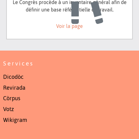
Le Congrès procède à un inventaire général afin de
définir une base référentielle de travail.
Voir la page
Services
Dicodòc
Revirada
Còrpus
Votz
Wikigram