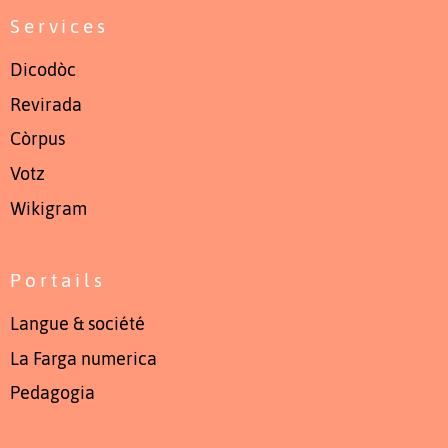
Services
Dicodòc
Revirada
Còrpus
Votz
Wikigram
Portails
Langue & société
La Farga numerica
Pedagogia