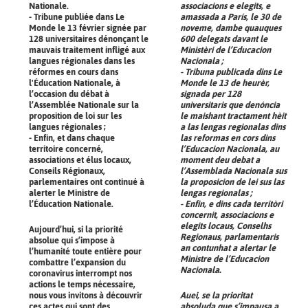
Nationale.
associacions e elegits, e
- Tribune publiée dans Le
amassada a París, le 30 de
Monde le 13 février signée par
noveme, dambe quauques
128 universitaires dénonçant le
600 delegats davant le
mauvais traitement infligé aux
Ministèri de l’Educacion
langues régionales dans les
Nacionala ;
réformes en cours dans
- Tribuna publicada dins Le
l'Éducation Nationale, à
Monde le 13 de heurèr,
l’occasion du débat à
signada per 128
l’Assemblée Nationale sur la
universitaris que denóncia
proposition de loi sur les
le maishant tractament hèit
langues régionales ;
a las lengas regionalas dins
- Enfin, et dans chaque
las reformas en cors dins
territoire concerné,
l’Educacion Nacionala, au
associations et élus locaux,
moment deu debat a
Conseils Régionaux,
l’Assemblada Nacionala sus
parlementaires ont continué à
la proposicion de lei sus las
alerter le Ministre de
lengas regionalas ;
l’Éducation Nationale.
- Enfin, e dins cada territòri
concernit, associacions e
elegits locaus, Conselhs
Aujourd’hui, si la priorité
Regionaus, parlamentaris
absolue qui s’impose à
an contunhat a alertar le
l’humanité toute entière pour
Ministre de l’Educacion
combattre l’expansion du
Nacionala.
coronavirus interrompt nos
actions le temps nécessaire,
nous vous invitons à découvrir
Auei, se la prioritat
ces actes qui sont des
absoluda que s’impausa a