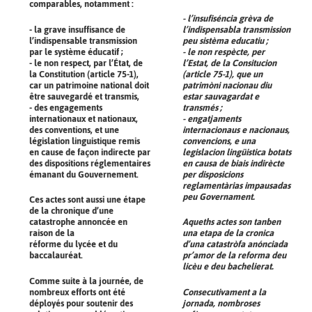
comparables, notamment :
- l’insufiséncia grèva de
- la grave insuffisance de
l’indispensabla transmission
l’indispensable transmission
peu sistèma educatiu ;
par le système éducatif ;
- le non respècte, per
- le non respect, par l’État, de
l’Estat, de la Consitucion
la Constitution (article 75-1),
(article 75-1), que un
car un patrimoine national doit
patrimòni nacionau diu
être sauvegardé et transmis,
estar sauvagardat e
- des engagements
transmés ;
internationaux et nationaux,
- engatjaments
des conventions, et une
internacionaus e nacionaus,
législation linguistique remis
convencions, e una
en cause de façon indirecte par
legislacion lingüistica botats
des dispositions réglementaires
en causa de biais indirècte
émanant du Gouvernement.
per disposicions
reglamentàrias impausadas
peu Governament.
Ces actes sont aussi une étape
de la chronique d’une
catastrophe annoncée en
Aqueths actes son tanben
raison de la
una etapa de la cronica
réforme du lycée et du
d’una catastròfa anónciada
baccalauréat.
pr’amor de la reforma deu
licèu e deu bachelierat.
Comme suite à la journée, de
nombreux efforts ont été
Consecutivament a la
déployés pour soutenir des
jornada, nombroses