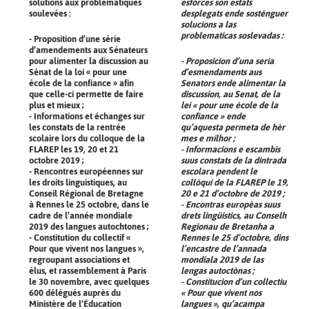
solutions aux problématiques
esfòrces son estats
soulevées :
desplegats ende sosténguer
solucions a las
problematicas soslevadas :
- Proposition d’une série
d’amendements aux Sénateurs
pour alimenter la discussion au
- Proposicion d’una seria
Sénat de la loi « pour une
d’esmendaments aus
école de la confiance » afin
Senators ende alimentar la
que celle-ci permette de faire
discussion, au Senat, de la
plus et mieux ;
lei « pour une école de la
- Informations et échanges sur
confiance » ende
les constats de la rentrée
qu’aquesta permeta de hèr
scolaire lors du colloque de la
mes e mílhor ;
FLAREP les 19, 20 et 21
- Informacions e escambis
octobre 2019 ;
suus constats de la dintrada
- Rencontres européennes sur
escolara pendent le
les droits linguistiques, au
collòqui de la FLAREP le 19,
Conseil Régional de Bretagne
20 e 21 d’octobre de 2019 ;
à Rennes le 25 octobre, dans le
- Encontras europèas suus
cadre de l’année mondiale
drets lingüistics, au Conselh
2019 des langues autochtones ;
Regionau de Bretanha a
- Constitution du collectif «
Rennes le 25 d’octobre, dins
Pour que vivent nos langues »,
l’encastre de l’annada
regroupant associations et
mondiala 2019 de las
élus, et rassemblement à Paris
lengas autoctònas ;
le 30 novembre, avec quelques
- Constitucion d’un collectiu
600 délégués auprès du
« Pour que vivent nos
Ministère de l’Éducation
langues », qu’acampa