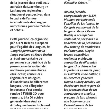
de la journée du 8 avril 2019
d’estudi e debat ».
au Palais du Luxembourg : «
Les langues régionales :
Aquera jornada,
situation et perspectives, dans
coorganizada per
ELEN
,
le cadre de l’année
Malhum europèu ende
internationale des langues
l’egalitat de las lengas,
le
autochtones, journée d’étude
Congrès permanent de la
et débat ».
lenga occitana
e
Kevre
Breizh
, a acampat un
Cette journée, co-organisée
centenat de personas e a
par
ELEN
, Réseau européen
beneficiat de la preséncia o
pour l’égalité des langues,
lo
deu sosteng de nombroses
Congrès permanent de la
parlamentaris, elegits
lenga occitana
et
Kevre Breizh
,
locaus, conselhèrs
a réuni une centaine de
regionaus e delegats
personnes et a bénéficié de la
associatius de diferentas
présence ou du soutien de
lengas. Una delegacion
nombreux parlementaires,
importanta es anada, puei,
élus locaux, conseillers
a l’UNESCO ende balhar, a
régionaux et délégués
la Directora generala
d’associations de différentes
Dauna Audrey Azouley, un
langues. Une délégation
dossier que hasèva part de
importante s’est ensuite
las preocupacions de las
rendue à l’UNESCO pour
associacions e elegits a
remettre, à la Directrice
prepaus de las reformas
générale Mme Audrey
que botan en causa
Azoulay, un dossier lui faisant
l’ensenhament de las