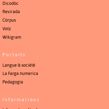
Dicodòc
Revirada
Còrpus
Votz
Wikigram
Portails
Langue & société
La Farga numerica
Pedagogia
Informations