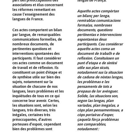
part des préoccupations des
lengas de França.
associations et élus concernant
les réformes remettant en
Aqueths actes compòrtan
cause l’enseignement des
un bilanç per lenga,
langues de France.
remirablas comunicacions
formalas, nombroses
Ces actes comportent un bilan
documents, questions
par langue, de remarquables
pertinentas e intervencions
communications formelles, de
espontanèas deus
nombreux documents, de
participants. Cau considerar
pertinentes questions et
aqueths actes coma un
interventions spontanées des
document de trabalh e de
participants. Il faut considérer
reflexion. Consituissen un
ces actes comme un document
punt d’etapa e de sintèsi
de travail et de réflexion. Ils
utile sus plan sicuts,
constituent un point d'étape et
notadament sus la situacion
de synthèse utile sur bien des
de caduna de nòstas lengas,
sujets, notamment sur la
les problèmas e les
situation de chacune de nos
pensaments de tots a
langues, leurs problèmes et les
prepaus de lor avénguer.
inquiétudes de tous en ce qui
Solide, las situacions son,
concerne leur avenir. Certes,
segon las lengas, plan
les situations sont, selon les
variadas, plan inegalas, a
langues, très diverses, très
còps plan pensamentosas, a
inégales, certaines très
còps portairas d’esper,
préoccupantes, d’autres
çaquelà fòrça problèmas
porteuses d’espoir, cependant
son comparables,
bien des problèmes sont
notadament :