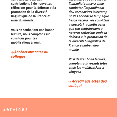
contributions à de nouvelles
l’umanitat sancèra ende
réflexions pour la défense et la
combàter l’espandiment
promotion de la diversité
deu coronavirus interromp
linguistique de la France et
nòstas accions le temps que
aussi du monde.
hasca necèra, vos convidam
a descobrir aqueths actes
que son contribucions a
Vous en souhaitant une bonne
navèras reflexions ende la
lecture, nous comptons sur
defensa e la promocion de
vous tous pour les
la diversitat lingüistica de
mobilisations à venir.
França e tanben deu
monde.
Accéder aux actes du
colloque
Vo’n desirar bona lectura,
comptam sus vosauts totes
ende las mobilizacions a
vénguer.
Accedir aus actes deu
collòqui
Services