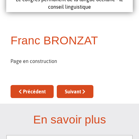
conseil linguistique
Franc BRONZAT
Page en construction
Article précédent : Cecila CHAPDUELH
Article suivant : Aitor CARRERA I
Précédent
Suivant
En savoir plus