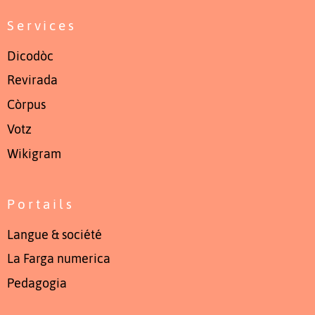
Services
Dicodòc
Revirada
Còrpus
Votz
Wikigram
Portails
Langue & société
La Farga numerica
Pedagogia