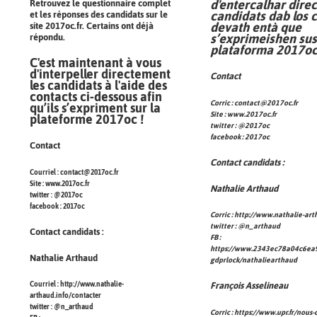
d'entercalhar dire
Retrouvez le questionnaire complet
candidats dab los 
et les réponses des candidats sur le
devath entà que
site
2017oc.fr
. Certains ont déjà
s’exprimeishen sus
répondu.
plataforma 2017oc
C'est maintenant à vous
d'interpeller directement
Contact
les candidats à l'aide des
contacts ci-dessous afin
Corric :
contact@2017oc.fr
qu’ils s’expriment sur la
Site :
www.2017oc.fr
plateforme 2017oc !
twitter :
@2017oc
facebook :
2017oc
Contact
Contact candidats :
Courriel :
contact@2017oc.fr
Site :
www.2017oc.fr
Nathalie Arthaud
twitter :
@2017oc
facebook :
2017oc
Corric :
http://www.nathalie-art
twitter :
@n_arthaud
Contact candidats :
FB :
https://www.2343ec78a04c6ea
Nathalie Arthaud
gdprlock/nathaliearthaud
Courriel :
http://www.nathalie-
François Asselineau
arthaud.info/contacter
twitter :
@n_arthaud
Corric :
https://www.upr.fr/nous-