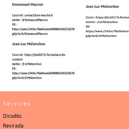
Emmanuel Macron
Jean-Luc Mélenchon
Courriel :
contact@en-marche.fr
Corric :
https://jlm2017.fr/formu
twitter :
@EmmanuelMacron
twitter :
@JLMelenchon
FB :
FB :
https://www.2343ec78a04c6ea9d80806345d31fd78-
https://www.2343ec78a04c6ea
gdprlock/EmmanuelMacron
gdprlock/JLMelenchon
Jean-Luc Mélenchon
Courriel :
https://jlm2017.fr/formulaire-de-
contact/
twitter :
@JLMelenchon
FB :
https://www.2343ec78a04c6ea9d80806345d31fd78-
gdprlock/JLMelenchon
Services
Dicodòc
Revirada