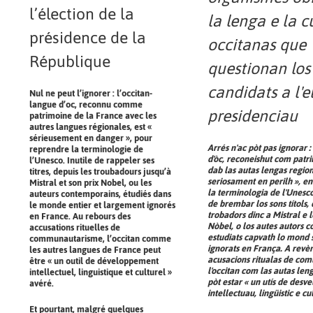
l’élection de la
la lenga e la c
présidence de la
occitanas que
République
questionan los
candidats a l'e
Nul ne peut l’ignorer : l’occitan-
langue d’oc, reconnu comme
presidenciau
patrimoine de la France avec les
autres langues régionales, est «
sérieusement en danger », pour
Arrés n'ac pòt pas ignorar :
reprendre la terminologie de
d'òc, reconeishut com patr
l’Unesco. Inutile de rappeler ses
dab las autas lengas regiona
titres, depuis les troubadours jusqu’à
seriosament en perilh », en
Mistral et son prix Nobel, ou les
la terminologia de l'Unesc
auteurs contemporains, étudiés dans
de brembar los sons títols,
le monde entier et largement ignorés
trobadors dinc a Mistral e 
en France. Au rebours des
Nòbel, o los autes autors 
accusations rituelles de
estudiats capvath lo mond s
communautarisme, l’occitan comme
ignorats en França. A revèr
les autres langues de France peut
acusacions ritualas de co
être « un outil de développement
l'occitan com las autas le
intellectuel, linguistique et culturel »
pòt estar « un utís de des
avéré.
intellectuau, lingüistic e cu
Et pourtant, malgré quelques