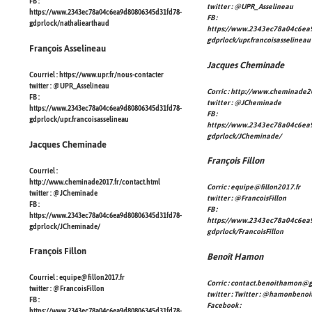
FB :
twitter :
@UPR_Asselineau
https://www.2343ec78a04c6ea9d80806345d31fd78-
FB :
gdprlock/nathaliearthaud
https://www.2343ec78a04c6ea
gdprlock/upr.francoisasselineau
François Asselineau
Jacques Cheminade
Courriel :
https://www.upr.fr/nous-contacter
twitter :
@UPR_Asselineau
Corric :
http://www.cheminade20
FB :
twitter :
@JCheminade
https://www.2343ec78a04c6ea9d80806345d31fd78-
FB :
gdprlock/upr.francoisasselineau
https://www.2343ec78a04c6ea
gdprlock/JCheminade/
Jacques Cheminade
François Fillon
Courriel :
http://www.cheminade2017.fr/contact.html
Corric :
equipe@fillon2017.fr
twitter :
@JCheminade
twitter :
@FrancoisFillon
FB :
FB :
https://www.2343ec78a04c6ea9d80806345d31fd78-
https://www.2343ec78a04c6ea
gdprlock/JCheminade/
gdprlock/FrancoisFillon
François Fillon
Benoît Hamon
Courriel :
equipe@fillon2017.fr
Corric :
contact.benoithamon@g
twitter :
@FrancoisFillon
twitter : Twitter :
@hamonbenoi
FB :
Facebook :
https://www.2343ec78a04c6ea9d80806345d31fd78-