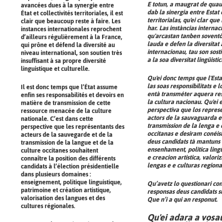
E totun, a maugrat de qua
avancées dues à la synergie entre
dab la sinergia entre Estat e
État et collectivités territoriales, il est
territorialas, qu'ei clar qu
clair que beaucoup reste à faire. Les
har. Las instàncias internac
instances internationales reprochent
qu'arcastan tanben soventò
d’ailleurs régulièrement à la France,
lauda e defen la diversitat
qui prône et défend la diversité au
internacionau, tau son sosti
niveau international, son soutien très
a la soa diversitat lingüisti
insuffisant à sa propre diversité
linguistique et culturelle.
Qu'ei donc temps que l'Est
las soas responsibilitats e 
Il est donc temps que l’État assume
entà transméter aquera re
enfin ses responsabilités et devoirs en
la cultura nacionau. Qu'ei
matière de transmission de cette
perspectiva que los repres
ressource menacée de la culture
actors de la sauvaguarda e
nationale. C’est dans cette
transmission de la lenga e 
perspective que les représentants des
occitanas e desiram conéish
acteurs de la sauvegarde et de la
deus candidats tà mantuns 
transmission de la langue et de la
ensenhament, politica lingü
culture occitanes souhaitent
e creacion artistica, valori
connaître la position des différents
lengas e e culturas regiona
candidats à l’élection présidentielle
dans plusieurs domaines :
enseignement, politique linguistique,
Qu’avetz lo questionari co
patrimoine et création artistique,
responsas deus candidats s
valorisation des langues et des
Que n’i a qui an responut.
cultures régionales.
Qu'ei adara a vosa