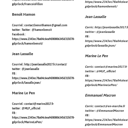
https://www.2343ec78a04c6ea
gdprlock/FrancoisFillon
gdprlock/hamonbenoit/
Benoît Hamon
Jean Lassalle
Courriel :
contact.benoithamon@gmail.com
Corric :
http://jeanlassalle2017.f
twitter : Twitter :
@hamonbenoit
twitter :
@jeanlassalle
Facebook :
FB :
https://www.2343ec78a04c6ea9d80806345d31fd78-
https://www.2343ec78a04c6ea
gdprlock/hamonbenoit/
gdprlock/lassalle.jean/
Jean Lassalle
Marine Le Pen
Courriel :
http://jeanlassalle2017.fr/contact/
Corric :
contact@marine2017.fr
twitter :
@jeanlassalle
twitter :
@MLP_officiel
FB :
FB :
https://www.2343ec78a04c6ea9d80806345d31fd78-
https://www.2343ec78a04c6ea
gdprlock/lassalle.jean/
gdprlock/MarineLePen/
Marine Le Pen
Emmanuel Macron
Courriel :
contact@marine2017.fr
Corric :
contact@en-marche.fr
twitter :
@MLP_officiel
twitter :
@EmmanuelMacron
FB :
FB :
https://www.2343ec78a04c6ea9d80806345d31fd78-
https://www.2343ec78a04c6ea
gdprlock/MarineLePen/
gdprlock/EmmanuelMacron