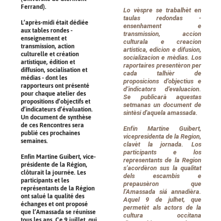
Ferrand).
Lo vèspre se trabalhèt en
taulas redondas -
L’après-midi était dédiée
ensenhament e
aux tables rondes -
transmission, accion
enseignement et
culturala e creacion
transmission, action
artistica, edicion e difusion,
culturelle et création
socializacion e mèdias. Los
artistique, édition et
raportaires presentèron per
diffusion, socialisation et
cada talhièr de
médias - dont les
proposicions d’objectius e
rapporteurs ont présenté
d’indicators d’evaluacion.
pour chaque atelier des
Se publicarà aquestas
propositions d’objectifs et
setmanas un document de
d’indicateurs d’évaluation.
sintèsi d'aquela amassada.
Un document de synthèse
de ces Rencontres sera
Enfin Martine Guibert,
publié ces prochaines
vicepresidenta de la Region,
semaines.
clavèt la jornada. Los
participants e los
Enfin Martine Guibert, vice-
representants de la Region
présidente de la Région,
s’acordèron sus la qualitat
clôturait la journée. Les
dels escambis e
participants et les
prepausèron que
représentants de la Région
l’Amassada siá annadièra.
ont salué la qualité des
Aquel 9 de julhet, que
échanges et ont proposé
permetèt als actors de la
que l’Amassada se réunisse
cultura occitana
tous les ans. Ce 9 juillet, qui