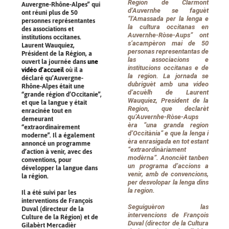
Region de Clarmont
Auvergne-Rhône-Alpes” qui
d’Auvernhe se faguèt
ont réuni plus de 50
“l’Amassada per la lenga e
personnes représentantes
la cultura occitanas en
des associations et
Auvernhe-Ròse-Aups” ont
institutions occitanes.
s’acampèron mai de 50
Laurent Wauquiez,
personas representantas de
Président de la Région, a
las associacions e
ouvert la journée dans
une
institucions occitanas e de
vidéo d’accueil
où il a
la region. La jornada se
déclaré qu’Auvergne-
dubriguèt amb
una video
Rhône-Alpes était une
d’acuèlh
de Laurent
“grande région d’Occitanie”,
Wauquiez, President de la
et que la langue y était
Region, que declarèt
enracinée tout en
qu’Auvernhe-Ròse-Aups
demeurant
èra “una granda region
“extraordinairement
d’Occitània” e que la lenga i
moderne”. Il a également
èra enrasigada en tot estant
annoncé un programme
“extraordinàriament
d’action à venir, avec des
modèrna”. Anoncièt tanben
conventions, pour
un programa d’accions a
développer la langue dans
venir, amb de convencions,
la région.
per desvolopar la lenga dins
la region.
Il a été suivi par les
interventions de François
Seguiguèron las
Duval (directeur de la
intervencions de François
Culture de la Région) et de
Duval (director de la Cultura
Gilabèrt Mercadièr