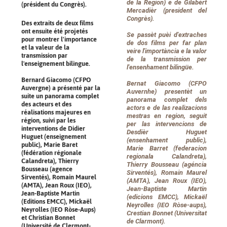
de la Region) e de Gilabèrt
(président du Congrès).
Mercadièr (president del
Congrès).
Des extraits de deux films
ont ensuite été projetés
Se passèt puèi d'extraches
pour montrer l'importance
de dos films per far plan
et la valeur de la
veire l'importància e la valor
transmission par
de la transmission per
l'enseignement bilingue.
l'ensenhament bilingüe.
Bernard Giacomo (CFPO
Bernat Giacomo (CFPO
Auvergne) a présenté par la
Auvernhe) presentèt un
suite un panorama complet
panorama complet dels
des acteurs et des
actors e de las realizacions
réalisations majeures en
mestras en region, seguit
région, suivi par les
per las intervencions de
interventions de Didier
Desdièr Huguet
Huguet (enseignement
(ensenhament public),
public), Marie Baret
Marie Barret (federacion
(fédération régionale
regionala Calandreta),
Calandreta), Thierry
Thierry Bousseau (agéncia
Bousseau (agence
Sirventés), Romain Maurel
Sirventés), Romain Maurel
(AMTA), Jean Roux (IEO),
(AMTA), Jean Roux (IEO),
Jean-Baptiste Martin
Jean-Baptiste Martin
(edicions EMCC), Mickaël
(Editions EMCC), Mickaël
Neyrolles (IEO Ròse-aups),
Neyrolles (IEO Ròse-Aups)
Crestian Bonnet (Universitat
et Christian Bonnet
de Clarmont).
(Université de Clermont-