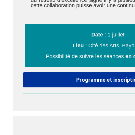
du réseau d’excellence signé il y a plusi
cette collaboration puisse avoir une continui
Date
: 1 juillet
Lieu
: Cité des Arts, Bay
Possibilité de suivre les séances
en 
Programme et inscripti