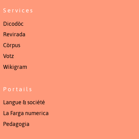
Services
Dicodòc
Revirada
Còrpus
Votz
Wikigram
Portails
Langue & société
La Farga numerica
Pedagogia