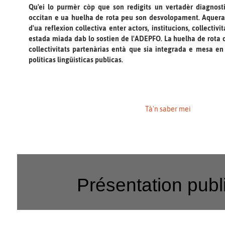
Qu'ei lo purmèr còp que son redigits un vertadèr diagnost
occitan e ua huelha de rota peu son desvolopament. Aquera 
d'ua reflexion collectiva enter actors, institucions, collectivi
estada miada dab lo sostien de l'ADEPFO. La huelha de rota 
collectivitats partenàrias entà que sia integrada e mesa en
politicas lingüisticas publicas.
Tà'n saber mei
Présentation publ