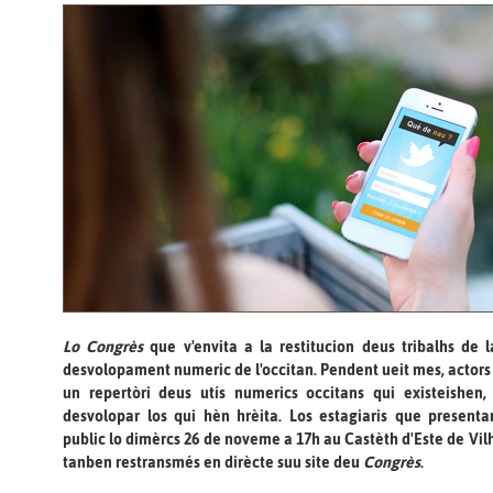
Lo Congrès
que v'envita a la restitucion deus tribalhs de
desvolopament numeric de l'occitan. Pendent ueit mes, actors d
un repertòri deus utís numerics occitans qui existeishen
desvolopar los qui hèn hrèita. Los estagiaris que presen
public lo dimèrcs 26 de noveme a 17h au Castèth d'Este de Vil
tanben restransmés en dirècte suu site deu
Congrès
.