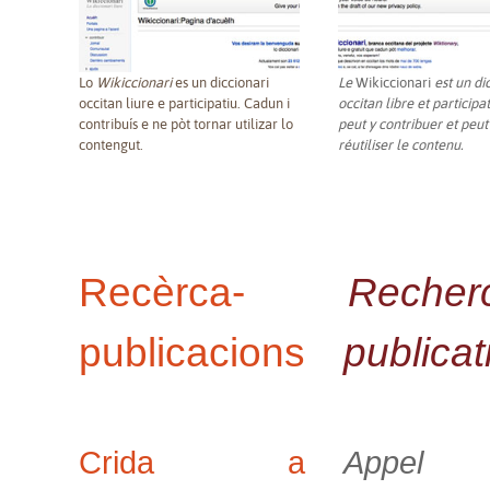
Lo
Wikiccionari
es un diccionari
Le
Wikiccionari
est un di
occitan liure e participatiu. Cadun i
occitan libre et participa
contribuís e ne pòt tornar utilizar lo
peut y contribuer et peut
contengut.
réutiliser le contenu.
Recèrca-
Recher
publicacions
publicat
Crida a
Appe