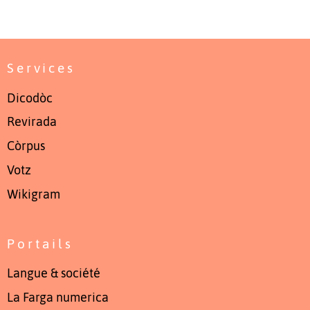
Services
Dicodòc
Revirada
Còrpus
Votz
Wikigram
Portails
Langue & société
La Farga numerica