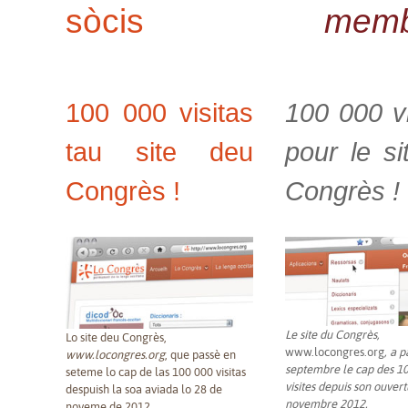
sòcis
memb
100 000 visitas
100 000 vi
tau site deu
pour le si
Congrès !
Congrès !
Le site du Congrès,
Lo site deu Congrès,
www.locongres.org
, a 
www.locongres.org
, que passè en
septembre le cap des 1
seteme lo cap de las 100 000 visitas
visites depuis son ouvert
despuish la soa aviada lo 28 de
novembre 2012.
noveme de 2012.