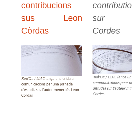
contribucions
contributi
sus Leon
sur L
Còrdas
Cordes
Red'Oc / LLAC
lance un 
Red'Oc / LLAC
lança una crida a
communications pour u
comunicacions per una jornada
d'études sur l'auteur mi
d'estudis sus l'autor menerbés Leon
Cordes.
Còrdas.