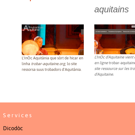
aquitains
L'InOc d'Aquitaine vient
L'InÒc Aquitània que sòrt de hicar en
en ligne
trobar-aquitain
linha
trobar-aquitaine.org
, lo site
site ressource sur les t
ressorsa suus trobadors d'Aquitània.
d'Aquitaine.
Services
Dicodòc