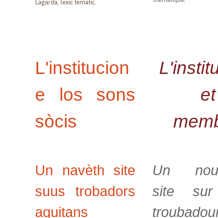
Lagarda, lexic tematic.
L'institucion
L'instit
e los sons
et
sòcis
memb
Un navèth site
Un nou
suus trobadors
site sur
aquitans
troubadou