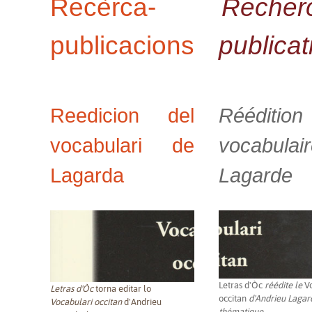
Recèrca-
Recher
publicacions
publicat
Reedicion del
Rééditio
vocabulari de
vocabulai
Lagarda
Lagarde
Letras d'Òc
réédite le
V
Letras d'Òc
torna editar lo
occitan
d'Andrieu Lagard
Vocabulari occitan
d'Andrieu
thématique.