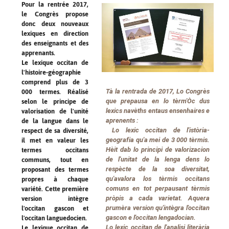
Pour la rentrée 2017,
le Congrès propose
donc deux nouveaux
lexiques en direction
des enseignants et des
apprenants.
Le lexique occitan de
l'histoire-géographie
comprend plus de 3
Tà la rentrada de 2017, Lo Congrès
000 termes. Réalisé
que prepausa en lo tèrm'Òc dus
selon le principe de
lexics navèths entaus ensenhaires e
valorisation de l'unité
aprenents :
de la langue dans le
Lo lexic occitan de l'istòria-
respect de sa diversité,
geografia qu'a mei de 3 000 tèrmis.
il met en valeur les
Hèit dab lo principi de valorizacion
termes occitans
de l'unitat de la lenga dens lo
communs, tout en
respècte de la soa diversitat,
proposant des termes
qu'avalora los tèrmis occitans
propres à chaque
comuns en tot perpausant tèrmis
variété. Cette première
pròpis a cada varietat. Aquera
version intègre
prumèra version qu'intègra l'occitan
l'occitan gascon et
gascon e l'occitan lengadocian.
l'occitan languedocien.
Lo lexic occitan de l'analisi literària
Le lexique occitan de