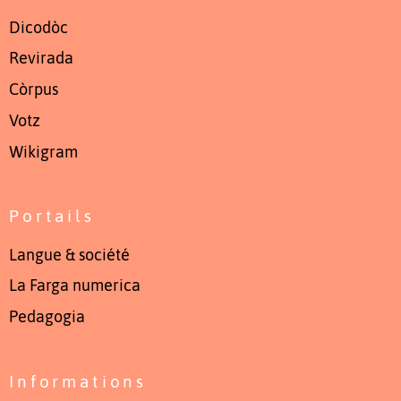
Dicodòc
Revirada
Còrpus
Votz
Wikigram
Portails
Langue & société
La Farga numerica
Pedagogia
Informations