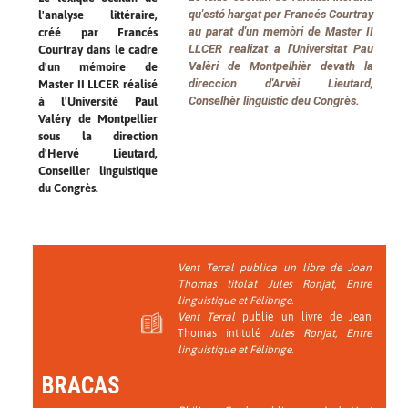
qu'estó hargat per Francés Courtray
l'analyse littéraire,
au parat d'un memòri de Master II
créé par Francés
LLCER realizat a l'Universitat Pau
Courtray dans le cadre
Valèri de Montpelhièr devath la
d'un mémoire de
direccion d'Arvèi Lieutard,
Master II LLCER réalisé
Conselhèr lingüistic deu Congrès.
à l'Université Paul
Valéry de Montpellier
sous la direction
d'Hervé Lieutard,
Conseiller linguistique
du Congrès.
Vent Terral publica un libre de Joan
Thomas titolat Jules Ronjat, Entre
linguistique et Félibrige.
Vent Terral
publie un livre de Jean
Thomas intitulé
Jules Ronjat, Entre
linguistique et Félibrige
.
BRACAS