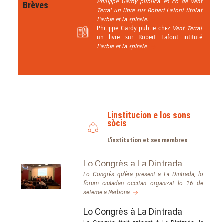
Philippe Gardy publica en cò de Vent
Brèves
Terral un libre sus Robert Lafont titolat
L'arbre et la spirale.
Philippe Gardy publie chez
Vent Terral
un livre sur Robert Lafont intitulé
L'arbre et la spirale
.
L'institucion e los sons
sòcis
L'institution et ses membres
Lo Congrès a La Dintrada
Lo Congrès qu'èra present a La Dintrada, lo
fòrum ciutadan occitan organizat lo 16 de
seteme a Narbona.
Lo Congrès à La Dintrada