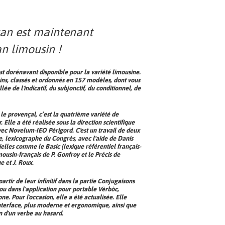
tan est maintenant
an limousin !
t dorénavant disponible pour la variété limousine.
ins, classés et ordonnés en 157 modèles, dont vous
ée de l'indicatif, du subjonctif, du conditionnel, de
le provençal, c’est la quatrième variété de
 Elle a été réalisée sous la direction scientifique
avec Novelum-IEO Périgord. C'est un travail de deux
, lexicographe du Congrès, avec l'aide de Danís
ielles comme le Basic (lexique référentiel français-
mousin-français
de P. Gonfroy et le Précis de
e et J. Roux.
rtir de leur infinitif dans la partie Conjugaisons
 ou dans l'application pour portable
Vèrbòc
,
one
. Pour l'occasion, elle a été actualisée. Elle
terface, plus moderne et ergonomique, ainsi que
on d'un verbe au hasard.