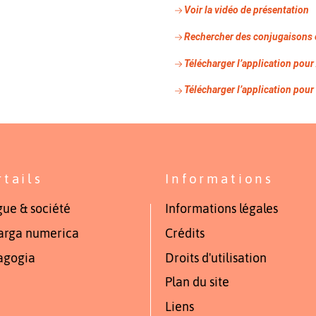
Voir la vidéo de présentation
Rechercher des conjugaisons 
Télécharger l’application pour
Télécharger l’application pou
rtails
Informations
ue & société
Informations légales
arga numerica
Crédits
agogia
Droits d'utilisation
Plan du site
Liens