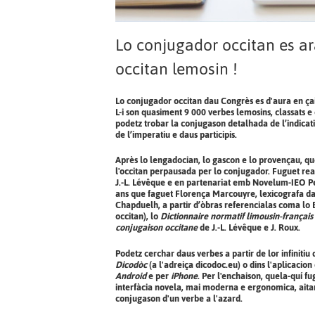
Lo conjugador occitan es ar
occitan lemosin !
Lo conjugador occitan dau Congrès es d'aura en çai
L-i son quasiment 9 000 verbes lemosins, classats 
podetz trobar la conjugason detalhada de l’indicati
de l’imperatiu e daus participis.
Après lo lengadocian, lo gascon e lo provençau, qu
l'occitan perpausada per lo conjugador. Fuguet real
J.-L. Lévêque e en partenariat emb Novelum-IEO Pe
ans que faguet Florença Marcouyre, lexicografa d
Chapduelh, a partir d’òbras referencialas coma lo B
occitan), lo
Dictionnaire normatif limousin-français
conjugaison occitane
de J.-L. Lévêque e J. Roux.
Podetz cerchar daus verbes a partir de lor infinitiu
Dicodòc
(a l'adreiça dicodoc.eu) o dins l'aplicacion
Android
e per
iPhone
. Per l'enchaison, quela-quí 
interfàcia novela, mai moderna e ergonomica, aitan
conjugason d'un verbe a l'azard.