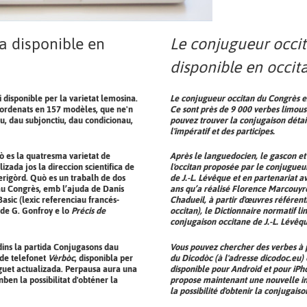
a disponible en
Le conjugueur occi
disponible en occit
 disponible per la varietat lemosina.
Le conjugueur occitan du Congrès es
e ordenats en 157 modèles, que ne'n
Ce sont près de 9 000 verbes limous
u, dau subjonctiu, dau condicionau,
pouvez trouver la conjugaison détaill
l'impératif et des participes.
ò es la quatresma varietat de
Après le languedocien, le gascon et 
izada jos la direccion scientifica de
l'occitan proposée par le conjugueur.
rigòrd. Quò es un trabalh de dos
de J.-L. Lévêque et en partenariat 
au Congrès, emb l’ajuda de Danís
ans qu’a réalisé Florence Marcouyre
asic (lexic referenciau francés-
Chadueil, à partir d'œuvres référent
de G. Gonfroy e lo
Précis de
occitan), le
Dictionnaire normatif li
conjugaison occitane de J.-L. Lévêqu
 dins la partida Conjugasons dau
Vous pouvez chercher des verbes à pa
 de telefonet
Vèrbòc
, disponibla per
du
Dicodòc
(à l'adresse dicodoc.eu)
fuguet actualizada. Perpausa aura una
disponible pour
Android
et pour
iPh
ben la possibilitat d'obténer la
propose maintenant une nouvelle in
la possibilité d'obtenir la conjugais