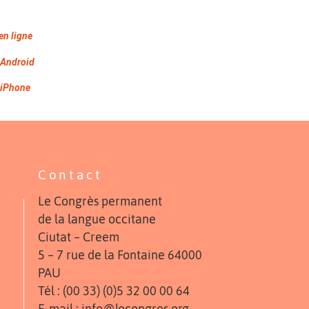
en ligne
 Android
r iPhone
Contact
Le Congrès permanent
de la langue occitane
Ciutat – Creem
5 – 7 rue de la Fontaine 64000
PAU
Tél : (00 33) (0)5 32 00 00 64
E-mail : info@locongres.org