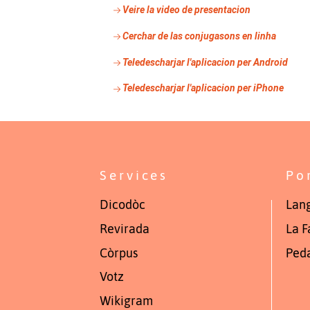
Veire la video de presentacion
Cerchar de las conjugasons en linha
Teledescharjar l'aplicacion per
Android
Teledescharjar l'aplicacion per iPhone
Services
Po
Dicodòc
Lang
Revirada
La F
Còrpus
Ped
Votz
Wikigram