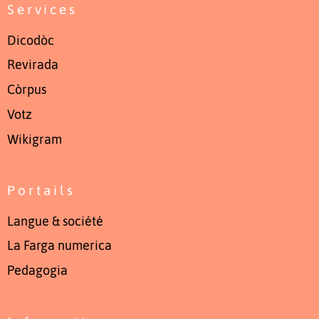
Services
Dicodòc
Revirada
Còrpus
Votz
Wikigram
Portails
Langue & société
La Farga numerica
Pedagogia