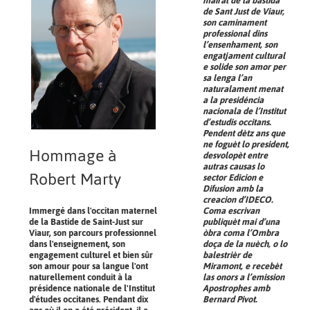
mairal de la bastida
de Sant Just de Viaur,
son caminament
professional dins
l’ensenhament, son
engatjament cultural
e solide son amor per
sa lenga l’an
naturalament menat
a la presidéncia
nacionala de l’Institut
d’estudis occitans.
Pendent dètz ans que
ne foguèt lo president,
Hommage à
desvolopèt entre
autras causas lo
Robert Marty
sector Edicion e
Difusion amb la
creacion d’IDECO.
Immergé dans l'occitan maternel
Coma escrivan
de la Bastide de Saint-Just sur
publiquèt mai d’una
Viaur, son parcours professionnel
òbra coma
l’Ombra
dans l'enseignement, son
doça de la nuèch
, o
lo
engagement culturel et bien sûr
balestrièr de
son amour pour sa langue l'ont
Miramont
, e recebèt
naturellement conduit à la
las onors a l’emission
présidence nationale de l'Institut
Apostrophes
amb
d'études occitanes. Pendant dix
Bernard Pivot.