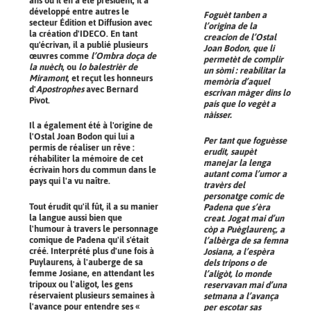
ans où il en a été président, il a
développé entre autres le
Foguèt tanben a
secteur Édition et Diffusion avec
l’origina de la
la création d'IDECO. En tant
creacion de l’Ostal
qu'écrivan, il a publié plusieurs
Joan Bodon, que li
œuvres comme
l’Ombra doça de
permetèt de complir
la nuèch
, ou
lo balestrièr de
un sòmi : reabilitar la
Miramont
, et reçut les honneurs
memòria d’aquel
d'
Apostrophes
avec Bernard
escrivan màger dins lo
Pivot.
país que lo vegèt a
nàisser.
Il a également été à l'origine de
l'Ostal Joan Bodon qui lui a
Per tant que foguèsse
permis de réaliser un rêve :
erudit, saupèt
réhabiliter la mémoire de cet
manejar la lenga
écrivain hors du commun dans le
autant coma l’umor a
pays qui l'a vu naître.
travèrs del
personatge comic de
Tout érudit qu'il fût, il a su manier
Padena que s’èra
la langue aussi bien que
creat. Jogat mai d’un
l'humour à travers le personnage
còp a Puèglaurenç, a
comique de Padena qu'il s'était
l’albèrga de sa femna
créé. Interprété plus d'une fois à
Josiana, a l’espèra
Puylaurens, à l'auberge de sa
dels tripons o de
femme Josiane, en attendant les
l’aligòt, lo monde
tripoux ou l'aligot, les gens
reservavan mai d’una
réservaient plusieurs semaines à
setmana a l’avança
l'avance pour entendre ses «
per escotar sas