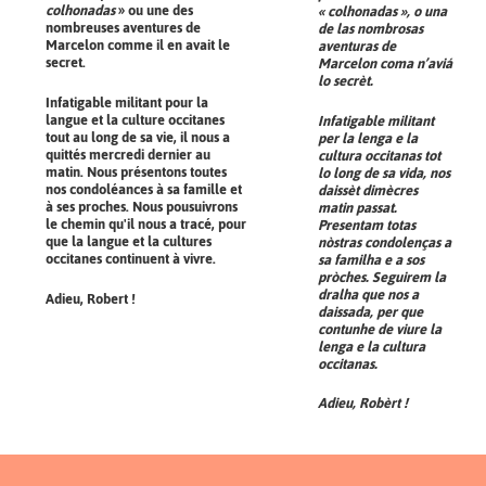
colhonadas
» ou une des
« colhonadas », o una
nombreuses aventures de
de las nombrosas
Marcelon comme il en avait le
aventuras de
secret.
Marcelon coma n’aviá
lo secrèt.
Infatigable militant pour la
langue et la culture occitanes
Infatigable militant
tout au long de sa vie, il nous a
per la lenga e la
quittés mercredi dernier au
cultura occitanas tot
matin. Nous présentons toutes
lo long de sa vida, nos
nos condoléances à sa famille et
daissèt dimècres
à ses proches. Nous pousuivrons
matin passat.
le chemin qu'il nous a tracé, pour
Presentam totas
que la langue et la cultures
nòstras condolenças a
occitanes continuent à vivre.
sa familha e a sos
pròches. Seguirem la
dralha que nos a
Adieu, Robert !
daissada, per que
contunhe de viure la
lenga e la cultura
occitanas.
Adieu, Robèrt !