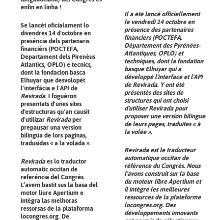
enfin en linha !
Il a été lancé officiellement
le vendredi 14 octobre en
Se lancèt oficialament lo
présence des partenaires
divendres 14 d'octobre en
financiers (POCTEFA,
preséncia dels partenaris
Département des Pyrénées-
financièrs (POCTEFA,
Atlantiques, OPLO) et
Departament dels Pirenèus
techniques, dont la fondation
Atlantics, OPLO) e tecnics,
basque Elhuyar qui a
dont la fondacion basca
développé l'interface et l'API
Elhuyar que desvolopèt
de
Revirada
. Y ont été
l'interfàcia e l'API de
présentés des sites de
Revirada
. I foguèron
structures qui ont choisi
presentats d'unes sites
d'utiliser
Revirada
pour
d'estructuras qu'an causit
proposer une version bilingue
d'utilizar
Revirada
per
de leurs pages, traduites « à
prepausar una version
la volée ».
bilingüa de lors paginas,
tradusidas « a la volada ».
Revirada
est le traducteur
automatique occitan de
Revirada
es lo traductor
référence du Congrès. Nous
automatic occitan de
l'avons construit sur la base
referéncia del Congrès.
du moteur libre Apertium et
L’avem bastit sus la basa del
il intègre les meilleures
motor liure Apertium e
ressources de la plateforme
intègra las melhoras
locongres.org. Des
ressorsas de la plataforma
développements innovants
locongres.org. De