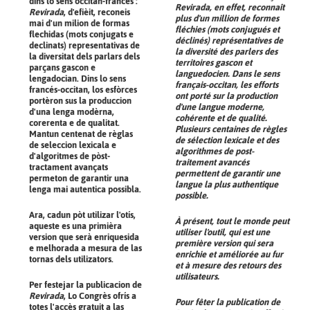
dins lo sens occitan-francés :
Revirada
, en effet, reconnaît
Revirada
, d'efièit, reconeis
plus d'un million de formes
mai d'un milion de formas
fléchies (mots conjugués et
flechidas (mots conjugats e
déclinés) représentatives de
declinats) representativas de
la diversité des parlers des
la diversitat dels parlars dels
territoires gascon et
parçans gascon e
languedocien. Dans le sens
lengadocian. Dins lo sens
français-occitan, les efforts
francés-occitan, los esfòrces
ont porté sur la production
portèron sus la produccion
d'une langue moderne,
d'una lenga modèrna,
cohérente et de qualité.
corerenta e de qualitat.
Plusieurs centaines de règles
Mantun centenat de règlas
de sélection lexicale et des
de seleccion lexicala e
algorithmes de post-
d'algoritmes de pòst-
traitement avancés
tractament avançats
permettent de garantir une
permeton de garantir una
langue la plus authentique
lenga mai autentica possibla.
possible.
Ara, cadun pòt utilizar l'otís,
À présent, tout le monde peut
aqueste es una primièra
utiliser l'outil, qui est une
version que serà enriquesida
première version qui sera
e melhorada a mesura de las
enrichie et améliorée au fur
tornas dels utilizators.
et à mesure des retours des
utilisateurs.
Per festejar la publicacion de
Revirada
, Lo Congrès ofrís a
Pour fêter la publication de
totes l'accès gratuit a las