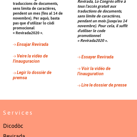
Revirada
, Lo Congrès offre à
traduccions de documents,
tous l'accès gratuit aux
sens limita de caractères,
traductions de documents,
pendent un mes (fins al 14 de
sans limite de caractères,
novembre). Per aquò, basta
pendant un mois (jusqu'au 14
pas que d'utilizar lo còdi
novembre). Pour cela, il suffit
promocional
d'utiliser le code
«
Revirada2020
».
promotionnel
«
Revirada2020
».
Ensajar
Revirada
Veire la vidèo de
Essayer
Revirada
l'inauguracion
Voir la vidéo de
Legir lo dossièr de
l'inauguration
premsa
Lire le dossier de presse
Services
Dicodòc
Revirada