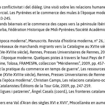
conflictivitat i del diàleg. Una visió sobre les relacions humane
al. Les Pyrénées et le commerce des mules à l’époque moderne
33-245.
ds béarnais et le commerce des capes vers la péninsule Ibériqu
Tarba, Fédération Historique de Midi-Pyrénées/Société Académi
’època moderna", Manuscrits. Revista d’història moderna, n° 26, 
es réseaux de marchands migrants vers la Catalogne au XVIIe si
XVe-XVIIIe siècle), Rennes, Presses Universitaires de Rennes, 20
l’époque moderne. Quelques pistes à travers le haut Pays de F
aine, Tolosa, FRAMESPA, colleccion “Méridiennes”, 2009, pp. 457
la pratique du commerce en temps de guerre", Les ressources d
VIe-XVIIIe siècle), Rennes, Presses Universitaires de Rennes
 a l’epòca modèrna", Christian Camps, Les relacions catalano-occ
atalanistes/Éditions de la Tour Gile, 2009, pp. 247-259.
 lligues i patzeries", Àngel Casals (coord.), Les fronteres catalan
oders ena Val d’Aran des sègles XVI e XVII", Miscellanèa en au