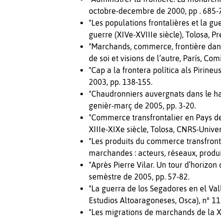
octobre-decembre de 2000, pp . 685-
"Les populations frontalières et la gu
guerre (XIVe-XVIIIe siècle), Tolosa, Pr
"Marchands, commerce, frontière dans 
de soi et visions de l’autre, París, Co
"Cap a la frontera política als Pirine
2003, pp. 138-155.
"Chaudronniers auvergnats dans le hau
genièr-març de 2005, pp. 3-20.
"Commerce transfrontalier en Pays de
XIIIe-XIXe siècle, Tolosa, CNRS-Univer
"Les produits du commerce transfronta
marchandes : acteurs, réseaux, produit
"Après Pierre Vilar. Un tour d’horizon
semèstre de 2005, pp. 57-82.
"La guerra de los Segadores en el Val
Estudios Altoaragoneses, Osca), n° 1
"Les migrations de marchands de la X