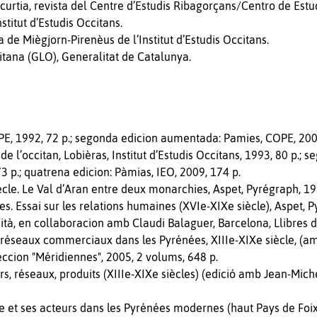
urtia, revista del Centre d’Estudis Ribagorçans/Centro de Estu
stitut d’Estudis Occitans.
 de Miègjorn-Pirenèus de l’Institut d’Estudis Occitans.
itana (GLO), Generalitat de Catalunya.
OPE, 1992, 72 p.; segonda edicion aumentada: Pamies, COPE, 200
 l’occitan, Lobièras, Institut d’Estudis Occitans, 1993, 80 p.; s
3 p.; quatrena edicion: Pàmias, IEO, 2009, 174 p.
ècle. Le Val d’Aran entre deux monarchies, Aspet, Pyrégraph, 19
ées. Essai sur les relations humaines (XVIe-XIXe siècle), Aspet, 
ità, en collaboracion amb Claudi Balaguer, Barcelona, Llibres de
t réseaux commerciaux dans les Pyrénées, XIIIe-XIXe siècle, (a
eccion "Méridiennes", 2005, 2 volums, 648 p.
, réseaux, produits (XIIIe-XIXe siècles) (edició amb Jean-Miche
t ses acteurs dans les Pyrénées modernes (haut Pays de Foix,