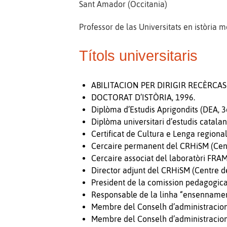
Sant Amador (Occitania)
Professor de las Universitats en istòria 
Títols universitaris
ABILITACION PER DIRIGIR RECÈRCAS 
DOCTORAT D’ISTÒRIA, 1996.
Diplòma d’Estudis Aprigondits (DEA, 3e
Diplòma universitari d’estudis catalans
Certificat de Cultura e Lenga regionala
Cercaire permanent del CRHiSM (Centr
Cercaire associat del laboratòri FRA
Director adjunt del CRHiSM (Centre de
President de la comission pedagogica 
Responsable de la linha “ensennament 
Membre del Conselh d’administracion d
Membre del Conselh d’administracion 