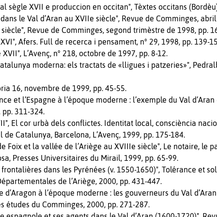
 al sègle XVII e produccion en occitan", Tèxtes occitans (Bordèu)
s dans le Val d’Aran au XVIIe siècle", Revue de Comminges, abri
e siècle", Revue de Comminges, segond trimèstre de 1998, pp. 1
e XVI", Afers. Full de recerca i pensament, n° 29, 1998, pp. 139-1
e XVII", L’Avenç, n° 218, octobre de 1997, pp. 8-12.
atalunya moderna: els tractats de «lligues i patzeries»", Pedral
toria 16, novembre de 1999, pp. 45-55.
ce et l’Espagne à l’époque moderne : l’exemple du Val d’Aran 
, pp. 311-324.
II", El cor urbà dels conflictes. Identitat local, consciència naci
l de Catalunya, Barcelona, L’Avenç, 1999, pp. 175-184.
e Foix et la vallée de l’Ariège au XVIIIe siècle", Le notaire, le 
a, Presses Universitaires du Mirail, 1999, pp. 65-99.
ns frontalières dans les Pyrénées (v. 1550-1650)", Tolérance et s
 Départementales de l’Ariège, 2000, pp. 431-447.
e d’Aragon à l’époque moderne : les gouverneurs du Val d’Aran 
s études du Comminges, 2000, pp. 271-287.
hie espagnole et ses agents dans le Val d’Aran (1600-1720)", R