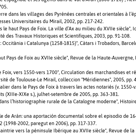
705.
erre dans les villages des Pyrénées centrales et orientales à l’
esses Universitaires du Mirail, 2002, pp. 217-242.
le haut Pays de Foix. La ville d’Ax au milieu du XVIIe siècle", 
mité des Travaux Historiques et Scientifiques, 2003, pp. 91-108.
us: Occitània i Catalunya (1258-1815)", Càtars i Trobadors, Barc
t Pays de Foix au XVIIe siècle", Revue de la Haute-Auvergne, I: 
 Foix, vers 1550-vers 1700", Circulation des marchandises et
sité de Toulouse-Le Mirail, colleccion "Méridiennes", 2005, pp. 
lier dans le Pays de Foix à travers les actes notariés (v. 1550-
s (XIIIe-XIXe s.), julhet-setembre de 2005, pp. 363-381.
 dans l’historiographie rurale de la Catalogne moderne", Histoire
le de Arán: una aportación documental sobre el episodio de 1643
12 (1998-2002, paregut en 2006), pp. 317-337.
aintrie vers la péninsule Ibérique au XVIIe siècle", Revue de