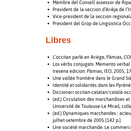
Membre del Consell assessor de Ripac
President de la seccion d’Arièja de l’In
Vice-president de la seccion regionala
President del Grop de Lingüistica Occ
Libres
L’occitan parlé en Ariège, Pàmias, C
Los vèrbs conjugats. Memento verbal de
tresena edicion: Pàmias, IEO, 2005, 17
Une vallée frontière dans le Grand Si
Identité et solidarités dans les Pyrén
Diccionari occitan-catalan/català-occ
(ed.) Circulation des marchandises e
Université de Toulouse-Le Mirail, coll
(ed.) Dynamiques marchandes : acteurs
julhet-setembre de 2005 [142 p.].
Une société marchande. Le commerce e