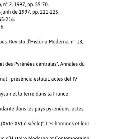
, n° 2, 1997, pp. 55-70.
l-junh de 1997, pp. 211-225.
65-216.
56.
bes. Revista d’Història Moderna, n° 18,
et des Pyrénées centrales", Annales du
onal i presència estatal, actes del IV
paysan et la terre dans la France
olidarité dans les pays pyrénéens, actes
(XVIe-XVIIe siècle)", Les hommes et leur
evue d’Histoire Moderne et Contemporaine,