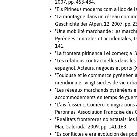
2007, pp. 453-484.
"Els Pirineus moderns com a lloc de la 
"La montagne dans un réseau commerci
Geschichte der Alpen, 12, 2007, pp. 2
"Une mobilité marchande : les marchan
Pyrénées centrales et occidentales, 
141.
"La frontera pirinenca i el comerç a l
"Les relations contractuelles dans l
espagnol. Acteurs, négoces et ports (
"Toulouse et le commerce pyrénéen à 
méridionale : vingt siècles de vie urb
"Les réseaux marchands pyrénéens et 
accommodements en temps de guerre (X
"L’ais foissenc. Comèrci e migracions
Péronnas, Association Française des C
"Realitats frontereres no estatals: les
Mar, Galerada, 2009, pp. 141-163.
"Es conflictes e era evolucion des p