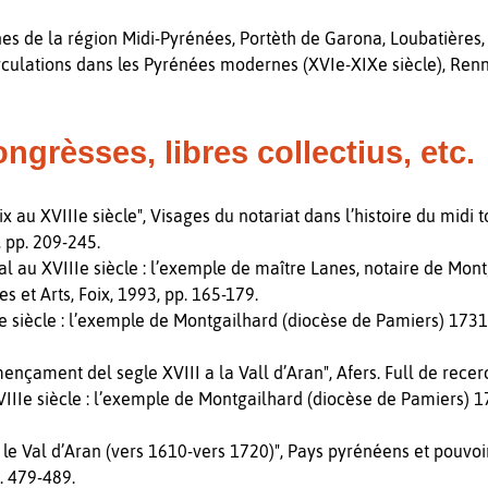
 de la région Midi-Pyrénées, Portèth de Garona, Loubatières, 
rculations dans les Pyrénées modernes (XVIe-XIXe siècle), Renn
ongrèsses, libres collectius, etc.
x au XVIIIe siècle", Visages du notariat dans l’histoire du midi 
, pp. 209-245.
ral au XVIIIe siècle : l’exemple de maître Lanes, notaire de Mont
s et Arts, Foix, 1993, pp. 165-179.
IIe siècle : l’exemple de Montgailhard (diocèse de Pamiers) 17
omençament del segle XVIII a la Vall d’Aran", Afers. Full de rece
VIIIe siècle : l’exemple de Montgailhard (diocèse de Pamiers) 17
s le Val d’Aran (vers 1610-vers 1720)", Pays pyrénéens et pouvoi
p. 479-489.