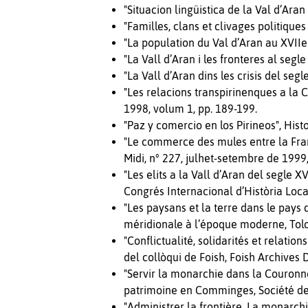
"Situacion lingüistica de la Val d’Aran
"Familles, clans et clivages politique
"La population du Val d’Aran au XVII
"La Vall d’Aran i les fronteres al segl
"La Vall d’Aran dins les crisis del segl
"Les relacions transpirinenques a la C
1998, volum 1, pp. 189-199.
"Paz y comercio en los Pirineos", His
"Le commerce des mules entre la Fran
Midi, n° 227, julhet-setembre de 1999
"Les elits a la Vall d’Aran del segle XV
Congrés Internacional d’Història Loca
"Les paysans et la terre dans le pays d
méridionale à l’époque moderne, Tolos
"Conflictualité, solidarités et relatio
del collòqui de Foish, Foish Archives
"Servir la monarchie dans la Couronn
patrimoine en Comminges, Société de
"Administrer la frontière. La monarc