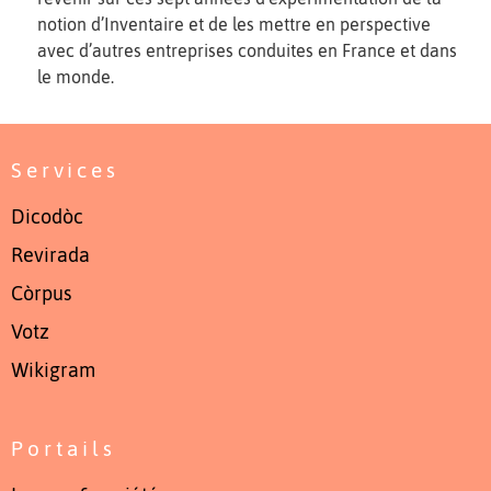
notion d’Inventaire et de les mettre en perspective
avec d’autres entreprises conduites en France et dans
le monde.
Services
Dicodòc
Revirada
Còrpus
Votz
Wikigram
Portails