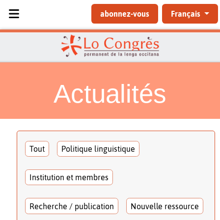
Sélectionnez votre langue
abonnez-vous
Français
Actualités
Tout
Politique linguistique
Institution et membres
Recherche / publication
Nouvelle ressource