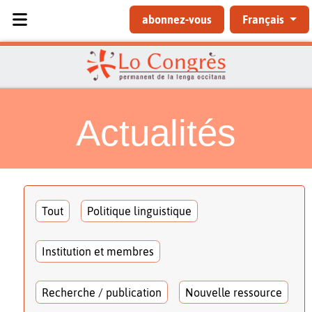
Sélectionnez votre langue
abonnez-vous
Français
Actualités
Tout
Politique linguistique
Institution et membres
Recherche / publication
Nouvelle ressource