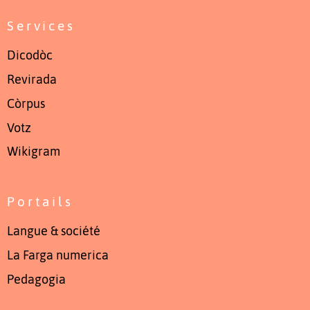
Services
Dicodòc
Revirada
Còrpus
Votz
Wikigram
Portails
Langue & société
La Farga numerica
Pedagogia