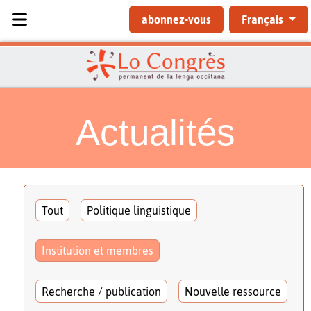
Sélectionnez votre langue
abonnez-vous
Français
Actualités
Tout
Politique linguistique
Institution et membres
Recherche / publication
Nouvelle ressource