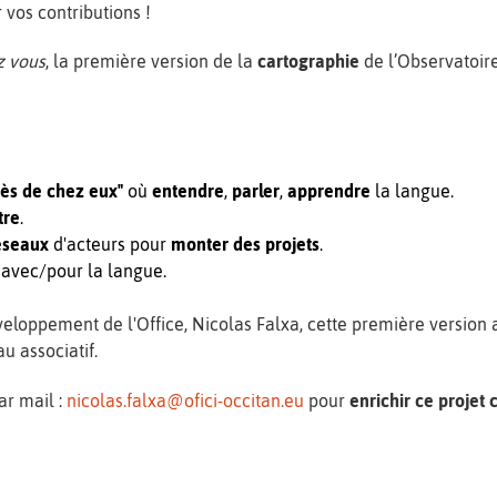
r vos contributions !
z vous
, la première version de la
cartographie
de l’Observatoire
rès de chez eux"
où
entendre
,
parler
,
apprendre
la langue.
tre
.
éseaux
d'acteurs pour
monter des projets
.
t avec/pour la langue.
eloppement de l'Office, Nicolas Falxa, cette première version a
au associatif.
ar mail :
nicolas.falxa@ofici-occitan.eu
pour
enrichir ce projet c