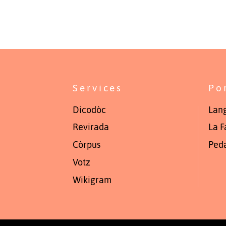
Services
Po
Dicodòc
Lang
Revirada
La F
Còrpus
Ped
Votz
Wikigram