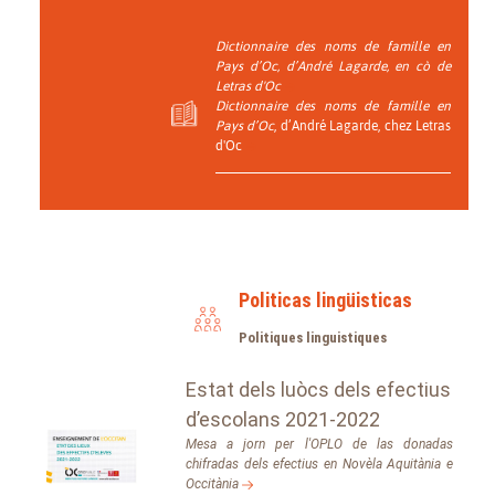
Dictionnaire des noms de famille en
Pays d’Oc
, d’André Lagarde, en cò de
Letras d'Oc
Dictionnaire des noms de famille en
Pays d’Oc
, d’André Lagarde, chez Letras
d'Oc
Politicas lingüisticas
Politiques linguistiques
Estat dels luòcs dels efectius
d’escolans 2021-2022
Mesa a jorn per l'OPLO de las donadas
chifradas dels efectius en Novèla Aquitània e
Occitània