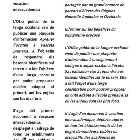
vocacion
partagée par un grand nombre de
interacademica
parents d’élèves des Régions
Nouvelle-Aquitaine et Occitanie.
L’Ofici public de la
lenga occitana ven de
Informer sur les bénéfices du
publicar una plaqueta
bilinguisme précoce
d’informacion
Apréner
l’occitan a l’escòla
L’Office public de la langue occitane
primària
. A l’objectiu
vient de publier une plaquette
de respondre als
d’information L’enseignement
besonhs identificats sul
bilingue français-occitan à l’école.
terren e a fait l’objècte
Sa réalisation vise à répondre aux
d’una larga consulta
besoins identifiés sur le terrain. Elle
per poder prepausar
a fait l’objet d’une large
quicòm adaptat al
consultation pour pouvoir proposer
primari, ont los enjòcs
un outil adapté à l’école primaire, là
son los mai fòrts.
où les enjeux sont les plus forts.
S’agís del primièr
Il s’agit d’un document à vocation
document a vocacion
interacadémique, déployé auprès
interacademica,
de tous les établissements du 1er
desplegat a l’adreça de
degré demandeurs, publics ou
totes los establiments
associatifs, des académies de
èr