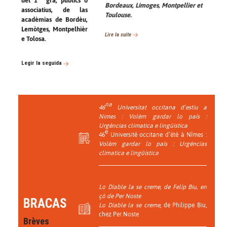
del 1
gra, publics o
Bordeaux, Limoges, Montpellier et
associatius, de las
Toulouse.
acadèmias de Bordèu,
Lemòtges, Montpelhièr
Lire la suite
e Tolosa.
Legir la seguida
na
46
Universitat occitana d’estiu a
Nimes :
Volèm gardar lo país :
Urgéncias climatica e lingüistica
e
46
Université occitane d’été à Nîmes :
Volèm gardar lo país : Urgéncias
climatica e lingüistica
Lo Diable la se creme
, de Felip Biu, en
çò de Per Noste
BRACAS
Lo Diable la se creme
, de Philippe Biu,
chez Per Noste
Brèves