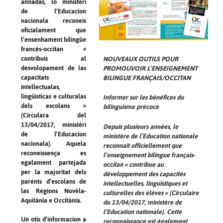
annadas, lo ministèri
de l’Educacion
nacionala reconeis
oficialament que
l’ensenhament bilingüe
francés-occitan «
contribuís al
NOUVEAUX OUTILS POUR
desvolopament de las
PROMOUVOIR L’ENSEIGNEMENT
capacitats
BILINGUE FRANÇAIS/OCCITAN
intellectualas,
lingüisticas e culturalas
Informer sur les bénéfices du
dels escolans »
bilinguisme précoce
(Circulara del
13/04/2017, ministèri
Depuis plusieurs années, le
de l’Educacion
ministère de l’Education nationale
nacionala). Aquela
reconnaît officiellement que
reconeissença es
l’enseignement bilingue français-
egalament partejada
occitan « contribue au
per la majoritat dels
développement des capacités
parents d’escolans de
intellectuelles, linguistiques et
las Regions Novèla-
culturelles des élèves » (Circulaire
Aquitània e Occitània.
du 13/04/2017, ministère de
l’Education nationale). Cette
Un otís d’informacion a
reconnaissance est également