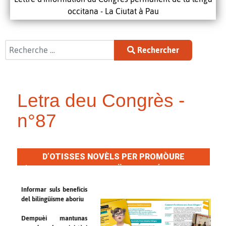
occitana - La Ciutat à Pau
Rechercher
Rechercher
Letra deu Congrès -
n°87
D’OTISSES NOVÈLS PER PROMÒURE
L’ENSENHAMENT BILINGÜE FRANCÉS/OCCITAN
Informar suls beneficis
del bilingüisme aboriu
Dempuèi mantunas