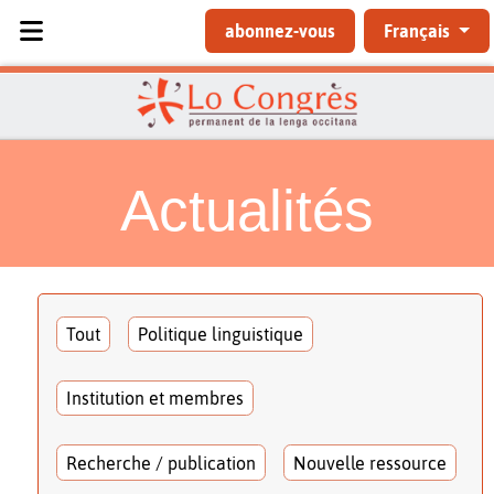
Sélectionnez votre langue
abonnez-vous
Français
Actualités
Tout
Politique linguistique
Institution et membres
Recherche / publication
Nouvelle ressource