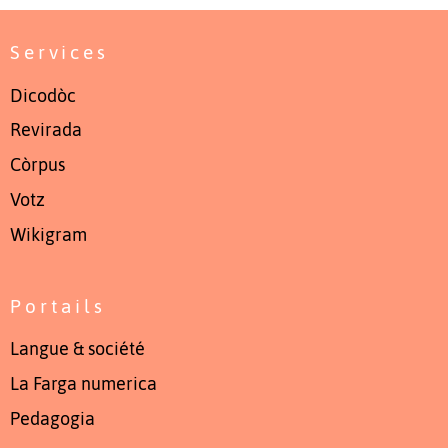
Services
Dicodòc
Revirada
Còrpus
Votz
Wikigram
Portails
Langue & société
La Farga numerica
Pedagogia