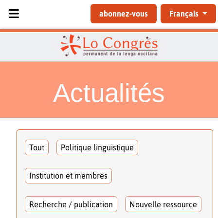
Sélectionnez votre langue
abonnez-vous
Français
Actualités
Tout
Politique linguistique
Institution et membres
Recherche / publication
Nouvelle ressource