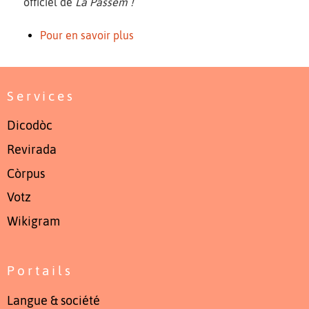
officiel de
La Passem !
Pour en savoir plus
Services
Dicodòc
Revirada
Còrpus
Votz
Wikigram
Portails
Langue & société