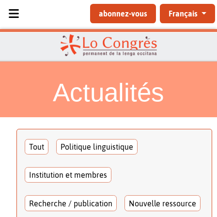
Sélectionnez votre langue
abonnez-vous
Français
Actualités
Tout
Politique linguistique
Institution et membres
Recherche / publication
Nouvelle ressource