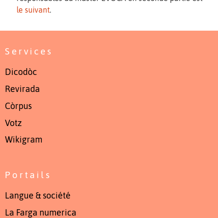
le suivant
.
Services
Dicodòc
Revirada
Còrpus
Votz
Wikigram
Portails
Langue & société
La Farga numerica