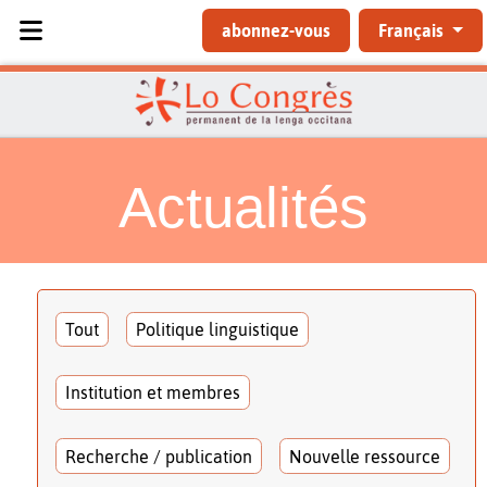
Sélectionnez votre langue
abonnez-vous
Français
Actualités
Tout
Politique linguistique
Institution et membres
Recherche / publication
Nouvelle ressource