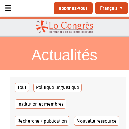
Sélectionnez votre langue
abonnez-vous
Français
Actualités
Tout
Politique linguistique
Institution et membres
Recherche / publication
Nouvelle ressource