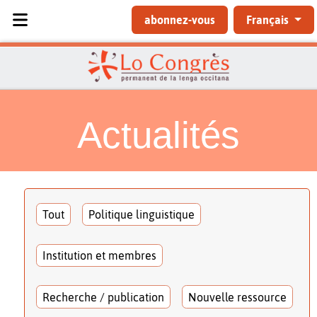
Sélectionnez votre langue
abonnez-vous
Français
Actualités
Tout
Politique linguistique
Institution et membres
Recherche / publication
Nouvelle ressource