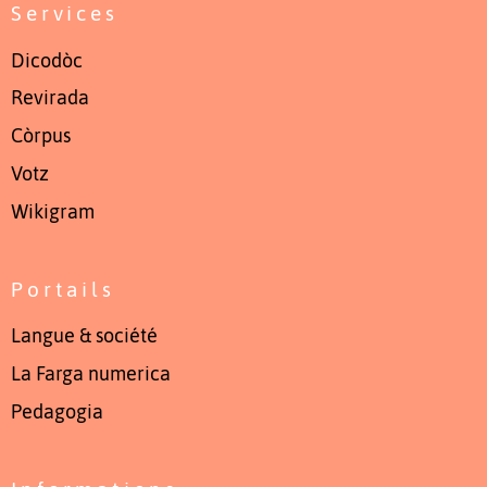
Services
Dicodòc
Revirada
Còrpus
Votz
Wikigram
Portails
Langue & société
La Farga numerica
Pedagogia