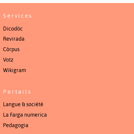
Services
Dicodòc
Revirada
Còrpus
Votz
Wikigram
Portails
Langue & société
La Farga numerica
Pedagogia