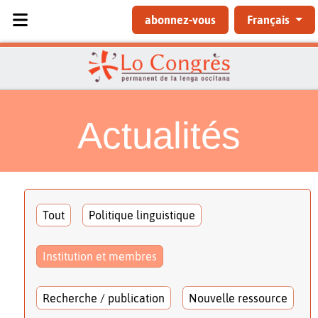
Sélectionnez votre langue
abonnez-vous
Français
Actualités
Tout
Politique linguistique
Institution et membres
Recherche / publication
Nouvelle ressource