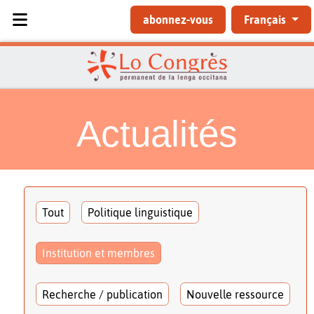
Sélectionnez votre langue
abonnez-vous
Français
Actualités
Tout
Politique linguistique
Institution et membres
Recherche / publication
Nouvelle ressource