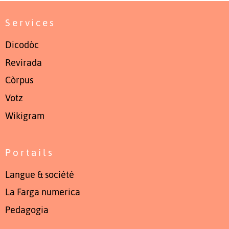
Services
Dicodòc
Revirada
Còrpus
Votz
Wikigram
Portails
Langue & société
La Farga numerica
Pedagogia