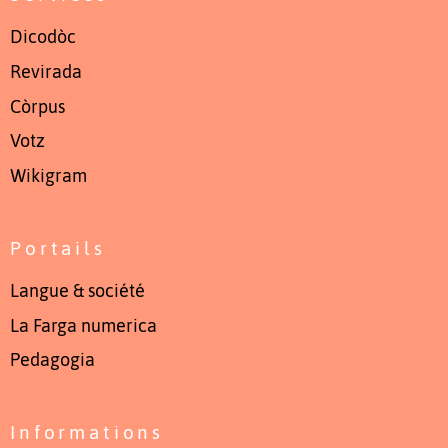
Dicodòc
Revirada
Còrpus
Votz
Wikigram
Portails
Langue & société
La Farga numerica
Pedagogia
Informations