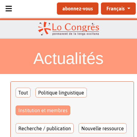
Sélectionnez votre langue
abonnez-vous
Français
Actualités
Tout
Politique linguistique
Institution et membres
Recherche / publication
Nouvelle ressource