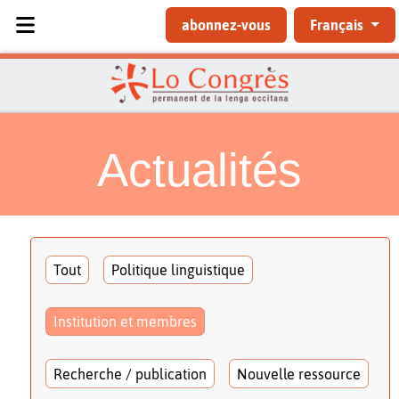
Sélectionnez votre langue
abonnez-vous
Français
Actualités
Tout
Politique linguistique
Institution et membres
Recherche / publication
Nouvelle ressource