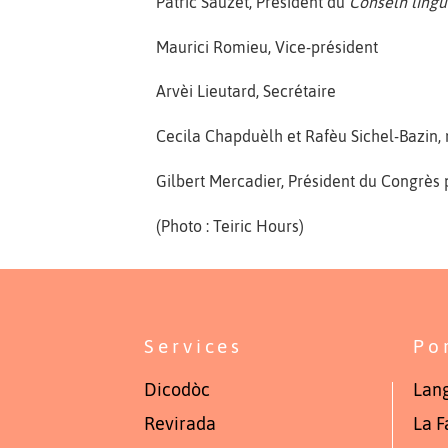
Patric Sauzet, Président du
Conselh lingüi
Maurici Romieu, Vice-président
Arvèi Lieutard, Secrétaire
Cecila Chapduèlh et Rafèu Sichel-Bazin
Gilbert Mercadier, Président du Congrès
(Photo : Teiric Hours)
Services
Po
Dicodòc
Lang
Revirada
La F