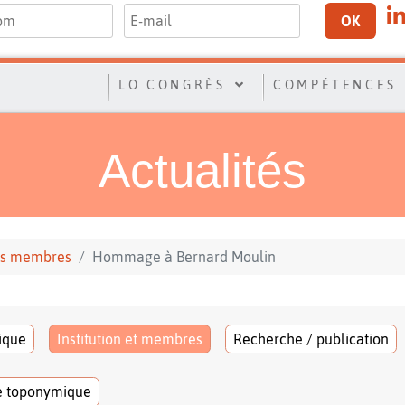
OK
LO CONGRÈS
COMPÉTENCES
Actualités
 ses membres
Hommage à Bernard Moulin
tique
Institution et membres
Recherche / publication
e toponymique