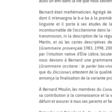
aussi un ami dans la vie que nous savion
Bernard était mathématicien. Agrégé de 
dont il m'enseigna le b-a ba à la premi
linguiste et il porta à ses études de l
incontournable de l'occitanisme dans la r
transmission, ni la description de la ré
Martin, et où les cartes descriptives 
(
Grammaire provençale
1983, 1998, 2007
par l'intuition native d'Élie Lèbre, locut
nous devions à Bernard une grammaire d
(
Grammaire occitane : le parler bas-viv
que du
Diccionari
, attestent de la quali
annonça la finalisation de la variante pr
À Bernard Moulin, les membres du
Conse
sa contribution à la connaissance et la
défunt et assurer à tous ses parents et f