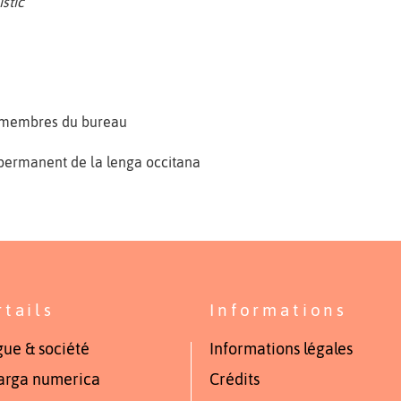
stic
, membres du bureau
 permanent de la lenga occitana
rtails
Informations
ue & société
Informations légales
arga numerica
Crédits