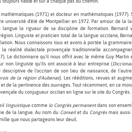
s toujours fiable et sûr à chaque pas du chemin.
mathématiques (1971) et docteur en mathématiques (1977). Sa
ère université d'été de Montpellier en 1972. Par amour de la l
a langue la rigueur de sa discipline de formation. Bernard 
égion. Linguiste et praticien total de la langue occitane, Ber
gulation. Nous connaissons tous et avons à portée la grammaire
de la réalité dialectale provençale traditionnelle accompagn
). Le dictionnaire qu'il nous offrit avec le même Guy Martin 
eur non linguiste qu'ils ont associé à leur entreprise (
Dicciona
escriptive de l'occitan de son lieu de naissance, de l'autr
arois de la région d'Aubenas
). Les rééditions, revues et augm
té et de la pertinence des ouvrages. Tout récemment, en ce moi
ovençale du conjugueur occitan en ligne sur le site du Congrès.
il linguistique
comme
lo Congrès permanent
dans son ensembl
 vie de la langue. Au nom du
Conseil
et du
Congrès
mais aussi 
amille que nous partageons leur deuil.