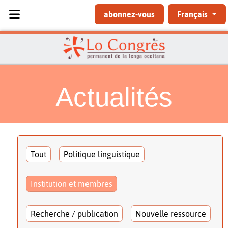
Sélectionnez votre langue
abonnez-vous
Français
Actualités
Tout
Politique linguistique
Institution et membres
Recherche / publication
Nouvelle ressource