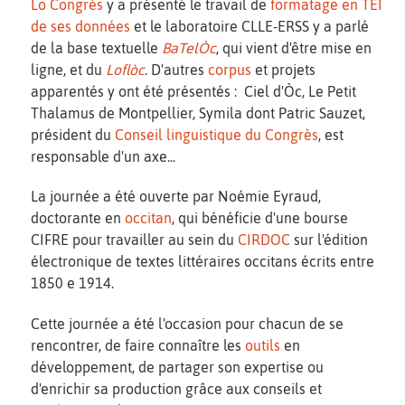
Lo Congrès
y a présenté le travail de
formatage en TEI
de ses données
et le laboratoire CLLE-ERSS y a parlé
de la base textuelle
BaTelÒc
, qui vient d'être mise en
ligne, et du
Loflòc
. D'autres
corpus
et projets
apparentés y ont été présentés : Ciel d'Òc, Le Petit
Thalamus de Montpellier, Symila dont Patric Sauzet,
président du
Conseil linguistique du Congrès
, est
responsable d'un axe...
La journée a été ouverte par Noémie Eyraud,
doctorante en
occitan
, qui bénéficie d'une bourse
CIFRE pour travailler au sein du
CIRDOC
sur l'édition
électronique de textes littéraires occitans écrits entre
1850 e 1914.
Cette journée a été l'occasion pour chacun de se
rencontrer, de faire connaître les
outils
en
développement, de partager son expertise ou
d'enrichir sa production grâce aux conseils et