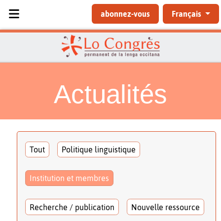
Sélectionnez votre langue
abonnez-vous
Français
Actualités
Tout
Politique linguistique
Institution et membres
Recherche / publication
Nouvelle ressource