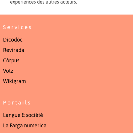
expériences des autres acteurs.
Services
Dicodòc
Revirada
Còrpus
Votz
Wikigram
Portails
Langue & société
La Farga numerica