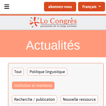
Sélectionnez votre langue
abonnez-vous
Français
Actualités
Tout
Politique linguistique
Institution et membres
Recherche / publication
Nouvelle ressource