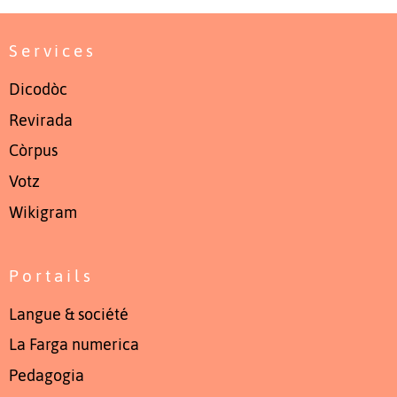
Services
Dicodòc
Revirada
Còrpus
Votz
Wikigram
Portails
Langue & société
La Farga numerica
Pedagogia