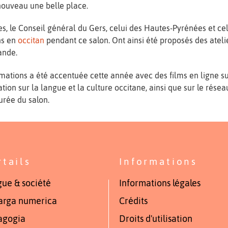
nouveau une belle place.
es, le Conseil général du Gers, celui des Hautes-Pyrénées et ce
ns en
occitan
pendant ce salon. Ont ainsi été proposés des atel
ande.
ations a été accentuée cette année avec des films en ligne sur
ion sur la langue et la culture occitane, ainsi que sur le résea
urée du salon.
rtails
Informations
ue & société
Informations légales
arga numerica
Crédits
agogia
Droits d'utilisation