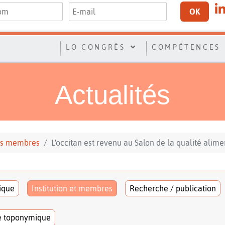
OK
LO CONGRÈS
COMPÉTENCES
Actualités
 ses membres
L'occitan est revenu au Salon de la qualité alime
tique
Institution et membres
Recherche / publication
e toponymique