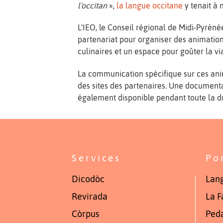
l'occitan
»,
la langue occitane
y tenait à 
L'IEO, le Conseil régional de Midi-Pyréné
partenariat pour organiser des animatio
culinaires et un espace pour goûter la vi
La communication spécifique sur ces anim
des sites des partenaires. Une documentat
également disponible pendant toute la d
Services
Po
Dicodòc
Lang
Revirada
La F
Còrpus
Ped