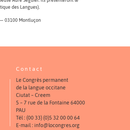
peuse Aure Séguier. Ils présenteront le
tique des Langues).
got — 03100 Montluçon
Contact
Le Congrès permanent
de la langue occitane
Ciutat – Creem
5 – 7 rue de la Fontaine 64000
PAU
Tél : (00 33) (0)5 32 00 00 64
E-mail : info@locongres.org