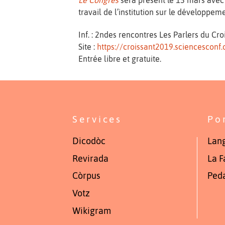
Le Congrès
sera présent le 15 mars avec 
travail de l’institution sur le développe
Inf. : 2ndes rencontres Les Parlers du Cr
Site :
https://croissant2019.sciencesconf.
Entrée libre et gratuite.
Services
Po
Dicodòc
Lang
Revirada
La F
Còrpus
Ped
Votz
Wikigram