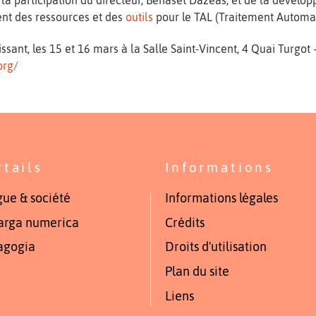
la participation du directeur, Benaset Dazeàs, et de la dévelop
ment des ressources et des
outils
pour le TAL (Traitement Automa
oissant, les 15 et 16 mars à la Salle Saint-Vincent, 4 Quai Tur
org/
rtails
Informations
ue & société
Informations légales
arga numerica
Crédits
agogia
Droits d'utilisation
Plan du site
Liens