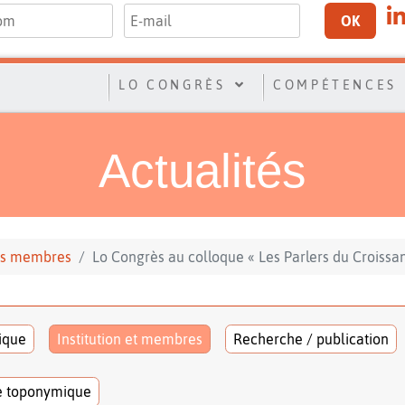
OK
LO CONGRÈS
COMPÉTENCES
Actualités
 ses membres
Lo Congrès au colloque « Les Parlers du Croissan
tique
Institution et membres
Recherche / publication
e toponymique