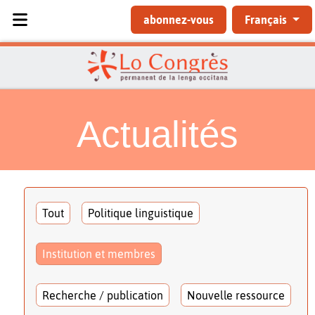
Sélectionnez votre langue
abonnez-vous
Français
Actualités
Tout
Politique linguistique
Institution et membres
Recherche / publication
Nouvelle ressource